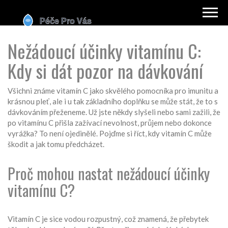
Nežádoucí účinky vitamínu C:
Kdy si dát pozor na dávkování
Všichni známe vitamín C jako skvělého pomocníka pro imunitu a
krásnou pleť, ale i u tak základního doplňku se může stát, že to s
dávkováním přeženeme. Už jste někdy slyšeli nebo sami zažili, že
po vitamínu C přišla zažívací nevolnost, průjem nebo dokonce
vyrážka? To není ojedinělé. Pojďme si říct, kdy vitamín C může
škodit a jak tomu předcházet.
Proč mohou nastat nežádoucí účinky
vitamínu C?
Vitamín C je sice vodou rozpustný, což znamená, že přebytek