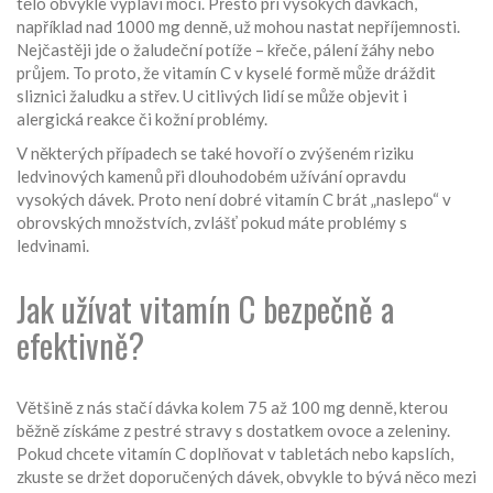
tělo obvykle vyplaví močí. Přesto při vysokých dávkách,
například nad 1000 mg denně, už mohou nastat nepříjemnosti.
Nejčastěji jde o žaludeční potíže – křeče, pálení žáhy nebo
průjem. To proto, že vitamín C v kyselé formě může dráždit
sliznici žaludku a střev. U citlivých lidí se může objevit i
alergická reakce či kožní problémy.
V některých případech se také hovoří o zvýšeném riziku
ledvinových kamenů při dlouhodobém užívání opravdu
vysokých dávek. Proto není dobré vitamín C brát „naslepo“ v
obrovských množstvích, zvlášť pokud máte problémy s
ledvinami.
Jak užívat vitamín C bezpečně a
efektivně?
Většině z nás stačí dávka kolem 75 až 100 mg denně, kterou
běžně získáme z pestré stravy s dostatkem ovoce a zeleniny.
Pokud chcete vitamín C doplňovat v tabletách nebo kapslích,
zkuste se držet doporučených dávek, obvykle to bývá něco mezi