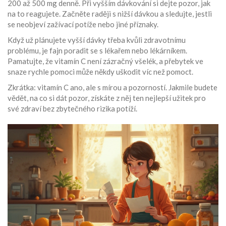
200 až 500 mg denně. Při vyšším dávkování si dejte pozor, jak
na to reagujete. Začněte raději s nižší dávkou a sledujte, jestli
se neobjeví zažívací potíže nebo jiné příznaky.
Když už plánujete vyšší dávky třeba kvůli zdravotnímu
problému, je fajn poradit se s lékařem nebo lékárníkem.
Pamatujte, že vitamín C není zázračný všelék, a přebytek ve
snaze rychle pomoci může někdy uškodit víc než pomoct.
Zkrátka: vitamín C ano, ale s mírou a pozorností. Jakmile budete
vědět, na co si dát pozor, získáte z něj ten nejlepší užitek pro
své zdraví bez zbytečného rizika potíží.