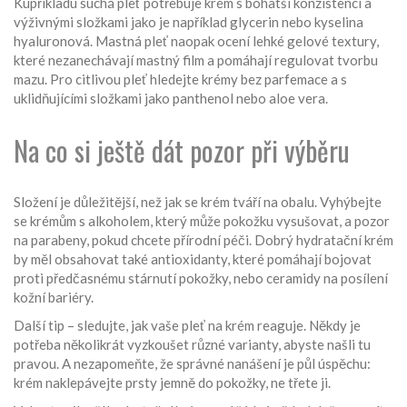
Kupříkladu suchá pleť potřebuje krém s bohatší konzistencí a
výživnými složkami jako je například glycerin nebo kyselina
hyaluronová. Mastná pleť naopak ocení lehké gelové textury,
které nezanechávají mastný film a pomáhají regulovat tvorbu
mazu. Pro citlivou pleť hledejte krémy bez parfemace a s
uklidňujícími složkami jako panthenol nebo aloe vera.
Na co si ještě dát pozor při výběru
Složení je důležitější, než jak se krém tváří na obalu. Vyhýbejte
se krémům s alkoholem, který může pokožku vysušovat, a pozor
na parabeny, pokud chcete přírodní péči. Dobrý hydratační krém
by měl obsahovat také antioxidanty, které pomáhají bojovat
proti předčasnému stárnutí pokožky, nebo ceramidy na posílení
kožní bariéry.
Další tip – sledujte, jak vaše pleť na krém reaguje. Někdy je
potřeba několikrát vyzkoušet různé varianty, abyste našli tu
pravou. A nezapomeňte, že správné nanášení je půl úspěchu:
krém naklepávejte prsty jemně do pokožky, ne třete ji.