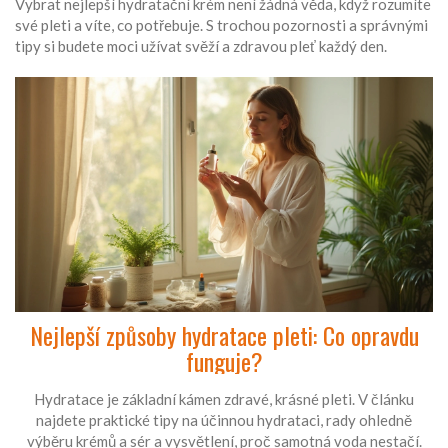
Vybrat nejlepší hydratační krém není žádná věda, když rozumíte
své pleti a víte, co potřebuje. S trochou pozornosti a správnými
tipy si budete moci užívat svěží a zdravou pleť každý den.
Nejlepší způsoby hydratace pleti: Co opravdu
funguje?
Hydratace je základní kámen zdravé, krásné pleti. V článku
najdete praktické tipy na účinnou hydrataci, rady ohledně
výběru krémů a sér a vysvětlení, proč samotná voda nestačí.