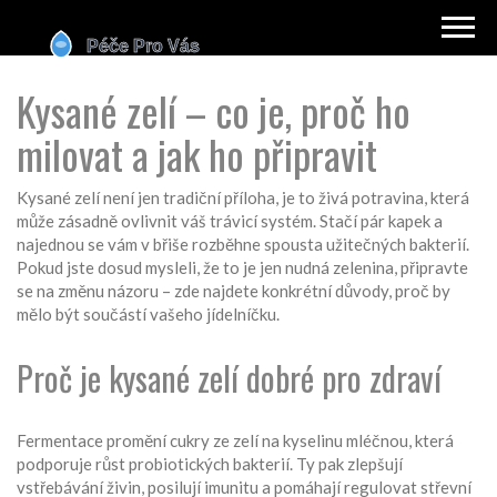
Kysané zelí – co je, proč ho
milovat a jak ho připravit
Kysané zelí není jen tradiční příloha, je to živá potravina, která
může zásadně ovlivnit váš trávicí systém. Stačí pár kapek a
najednou se vám v břiše rozběhne spousta užitečných bakterií.
Pokud jste dosud mysleli, že to je jen nudná zelenina, připravte
se na změnu názoru – zde najdete konkrétní důvody, proč by
mělo být součástí vašeho jídelníčku.
Proč je kysané zelí dobré pro zdraví
Fermentace promění cukry ze zelí na kyselinu mléčnou, která
podporuje růst probiotických bakterií. Ty pak zlepšují
vstřebávání živin, posilují imunitu a pomáhají regulovat střevní