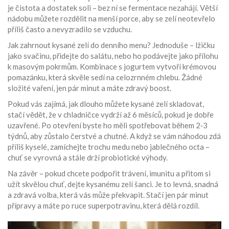
je čistota a dostatek soli – bez ní se fermentace nezahájí. Větší
nádobu můžete rozdělit na menší porce, aby se zelí neotevřelo
příliš často a nevyzradilo se vzduchu.
Jak zahrnout kysané zelí do denního menu? Jednoduše – lžičku
jako svačinu, přidejte do salátu, nebo ho podávejte jako přílohu
k masovým pokrmům. Kombinace s jogurtem vytvoří krémovou
pomazánku, která skvěle sedí na celozrnném chlebu. Žádné
složité vaření, jen pár minut a máte zdravý boost.
Pokud vás zajímá, jak dlouho můžete kysané zelí skladovat,
stačí vědět, že v chladničce vydrží až 6 měsíců, pokud je dobře
uzavřené. Po otevření byste ho měli spotřebovat během 2‑3
týdnů, aby zůstalo čerstvé a chutné. A když se vám náhodou zdá
příliš kyselé, zamíchejte trochu medu nebo jablečného octa –
chuť se vyrovná a stále drží probiotické výhody.
Na závěr – pokud chcete podpořit trávení, imunitu a přitom si
užít skvělou chuť, dejte kysanému zelí šanci. Je to levná, snadná
a zdravá volba, která vás může překvapit. Stačí jen pár minut
přípravy a máte po ruce superpotravinu, která dělá rozdíl.