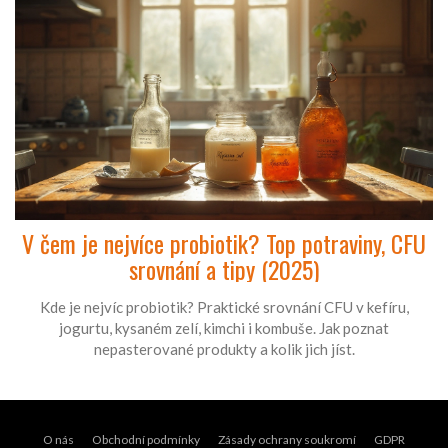
V čem je nejvíce probiotik? Top potraviny, CFU
srovnání a tipy (2025)
Kde je nejvíc probiotik? Praktické srovnání CFU v kefíru,
jogurtu, kysaném zelí, kimchi i kombuše. Jak poznat
nepasterované produkty a kolik jich jíst.
O nás
Obchodní podmínky
Zásady ochrany soukromí
GDPR