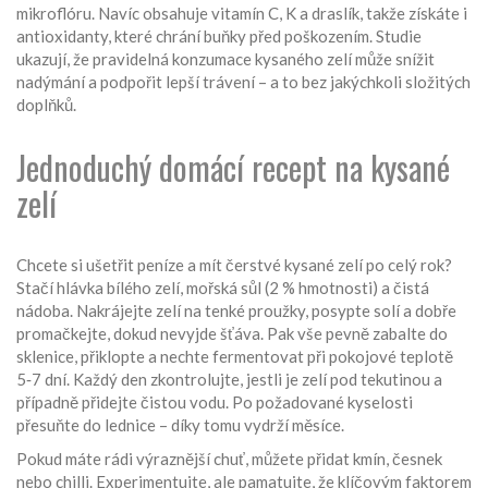
mikroflóru. Navíc obsahuje vitamín C, K a draslík, takže získáte i
antioxidanty, které chrání buňky před poškozením. Studie
ukazují, že pravidelná konzumace kysaného zelí může snížit
nadýmání a podpořit lepší trávení – a to bez jakýchkoli složitých
doplňků.
Jednoduchý domácí recept na kysané
zelí
Chcete si ušetřit peníze a mít čerstvé kysané zelí po celý rok?
Stačí hlávka bílého zelí, mořská sůl (2 % hmotnosti) a čistá
nádoba. Nakrájejte zelí na tenké proužky, posypte solí a dobře
promačkejte, dokud nevyjde šťáva. Pak vše pevně zabalte do
sklenice, přiklopte a nechte fermentovat při pokojové teplotě
5‑7 dní. Každý den zkontrolujte, jestli je zelí pod tekutinou a
případně přidejte čistou vodu. Po požadované kyselosti
přesuňte do lednice – díky tomu vydrží měsíce.
Pokud máte rádi výraznější chuť, můžete přidat kmín, česnek
nebo chilli. Experimentujte, ale pamatujte, že klíčovým faktorem