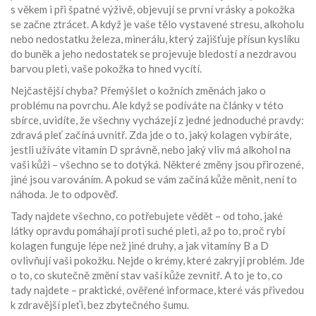
s věkem i při špatné výživě
, objevují se první vrásky a pokožka
se začne ztrácet. A když je vaše tělo vystavené stresu, alkoholu
nebo nedostatku
železa
,
minerálu, který zajišťuje přísun kyslíku
do buněk a jeho nedostatek se projevuje bledostí a nezdravou
barvou pleti
, vaše pokožka to hned vycítí.
Nejčastější chyba? Přemýšlet o kožních změnách jako o
problému na povrchu. Ale když se podíváte na články v této
sbírce, uvidíte, že všechny vycházejí z jedné jednoduché pravdy:
zdravá pleť začíná uvnitř. Zda jde o to, jaký kolagen vybíráte,
jestli užíváte vitamín D správně, nebo jaký vliv má alkohol na
vaši kůži – všechno se to dotýká. Některé změny jsou přirozené,
jiné jsou varováním. A pokud se vám začíná kůže měnit, není to
náhoda. Je to odpověď.
Tady najdete všechno, co potřebujete vědět – od toho, jaké
látky opravdu pomáhají proti suché pleti, až po to, proč rybí
kolagen funguje lépe než jiné druhy, a jak vitamíny B a D
ovlivňují vaši pokožku. Nejde o krémy, které zakryjí problém. Jde
o to, co skutečně změní stav vaší kůže zevnitř. A to je to, co
tady najdete – praktické, ověřené informace, které vás přivedou
k zdravější pleťi, bez zbytečného šumu.