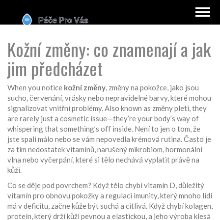
Kožní změny: co znamenají a jak
jim předcházet
When you notice
kožní změny
,
změny na pokožce, jako jsou
sucho, červenání, vrásky nebo nepravidelné barvy, které mohou
signalizovat vnitřní problémy
. Also known as
změny pleti
, they
are rarely just a cosmetic issue—they’re your body’s way of
whispering that something’s off inside.
Není to jen o tom, že
jste spali málo nebo se vám nepovedla krémová rutina. Často je
za tím nedostatek vitamínů, narušený mikrobiom, hormonální
vlna nebo vyčerpání, které si tělo nechává vyplatit právě na
kůži.
Co se děje pod povrchem? Když tělo chybí
vitamín D
,
důležitý
vitamín pro obnovu pokožky a regulaci imunity, který mnoho lidí
má v deficitu
, začne kůže být suchá a citlivá. Když chybí
kolagen
,
proteín, který drží kůži pevnou a elastickou, a jeho výroba klesá