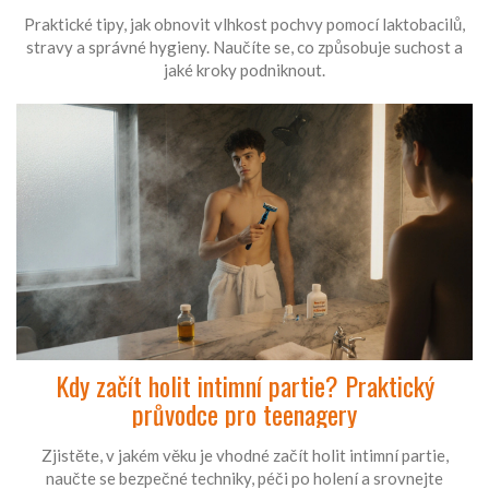
Praktické tipy, jak obnovit vlhkost pochvy pomocí laktobacilů,
stravy a správné hygieny. Naučíte se, co způsobuje suchost a
jaké kroky podniknout.
Kdy začít holit intimní partie? Praktický
průvodce pro teenagery
Zjistěte, v jakém věku je vhodné začít holit intimní partie,
naučte se bezpečné techniky, péči po holení a srovnejte