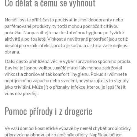
Co dělat a čemu se vyhnout
Neměli byste příliš často používat intímní deodoranty nebo
parfémované produkty, ty totiž mohou podráždit citlivou
pokožku. Naopak dbejte na dostatečnou hygienu po fyzické
aktivitě a po toaletě. Vlhkost a nevětrané prostředí jsou totiž
ideální pro vznik infekcí, proto je sucho a čistota vaše nejlepší
obrana.
Další často přehlížená věc je výběr správného spodního prádla.
Bavlna je jasnou volbou, umělé materiály mohou zadržovat
vlhkost a zhoršovat tak komfort i hygienu. Pokud si všimnete
nepříjemného zápachu nebo svědění, nevyhazujte tyto signály
jako triviální. Může jít o příznaky infekce, kterou je lepší řešit
včas než později.
Pomoc přírody i z drogerie
Ve vaší domácí kosmetické výbavě by neměl chybět probiotický
přípravek na obnovu přirozené mikroflóry. Například během