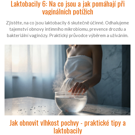
Laktobacily 6: Na co jsou a jak pomáhají při
vaginálních potížích
Zjistěte, na co jsou laktobacily 6 skutečně účinné. Odhalujeme
tajemství obnovy intimního mikrobiomu, prevence drozdu a
bakteriální vaginózy. Praktický průvodce výběrem a užíváním.
Jak obnovit vlhkost pochvy - praktické tipy a
laktobacily