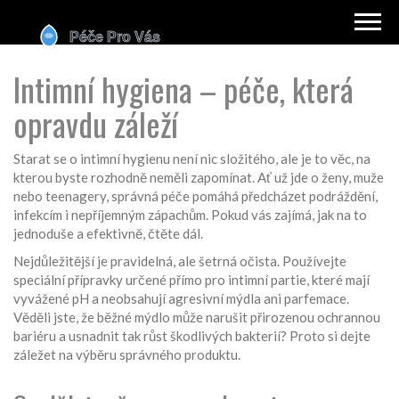
Intimní hygiena – péče, která
opravdu záleží
Starat se o intimní hygienu není nic složitého, ale je to věc, na
kterou byste rozhodně neměli zapomínat. Ať už jde o ženy, muže
nebo teenagery, správná péče pomáhá předcházet podráždění,
infekcím i nepříjemným zápachům. Pokud vás zajímá, jak na to
jednoduše a efektivně, čtěte dál.
Nejdůležitější je pravidelná, ale šetrná očista. Používejte
speciální přípravky určené přímo pro intimní partie, které mají
vyvážené pH a neobsahují agresivní mýdla ani parfemace.
Věděli jste, že běžné mýdlo může narušit přirozenou ochrannou
bariéru a usnadnit tak růst škodlivých bakterií? Proto si dejte
záležet na výběru správného produktu.