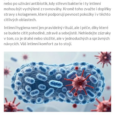
nebo po užívání antibiotik, kdy střevní bakterie i ty intimní
mohou být vychýlené z rovnováhy. Kromě toho zvažte i doplňky
stravy s kolagenem, které podporují pevnost pokožky i v těchto
citlivých oblastech.
Intimní hygiena není jen pravidelný rituál, ale i péče, díky které
se budete cítit pohodlně, zdravě a sebejistě. Nehledejte zázraky
v tom, co je drahé nebo složité, ale v jednoduchých a správných
návycích. Váš intimní komfort za to stojí.