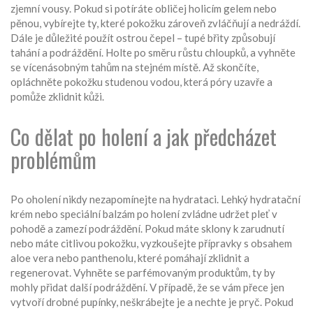
zjemní vousy. Pokud si potíráte obličej holicím gelem nebo
pěnou, vybírejte ty, které pokožku zároveň zvláčňují a nedráždí.
Dále je důležité použít ostrou čepel – tupé břity způsobují
tahání a podráždění. Holte po směru růstu chloupků, a vyhněte
se vícenásobným tahům na stejném místě. Až skončíte,
opláchněte pokožku studenou vodou, která póry uzavře a
pomůže zklidnit kůži.
Co dělat po holení a jak předcházet
problémům
Po oholení nikdy nezapomínejte na hydrataci. Lehký hydratační
krém nebo speciální balzám po holení zvládne udržet pleť v
pohodě a zamezí podráždění. Pokud máte sklony k zarudnutí
nebo máte citlivou pokožku, vyzkoušejte přípravky s obsahem
aloe vera nebo panthenolu, které pomáhají zklidnit a
regenerovat. Vyhněte se parfémovaným produktům, ty by
mohly přidat další podráždění. V případě, že se vám přece jen
vytvoří drobné pupínky, neškrábejte je a nechte je pryč. Pokud