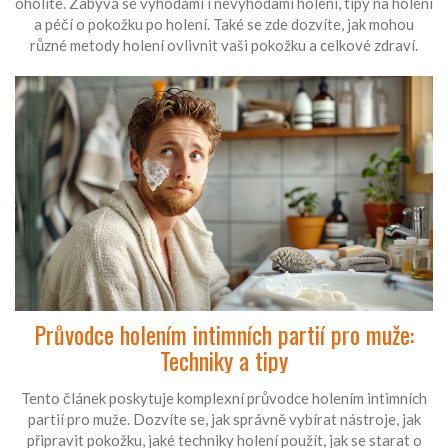
oholíte. Zabývá se výhodami i nevýhodami holení, tipy na holení
a péčí o pokožku po holení. Také se zde dozvíte, jak mohou
různé metody holení ovlivnit vaši pokožku a celkové zdraví.
Průvodce holením intimních partií pro muže:
Techniky a tipy
Tento článek poskytuje komplexní průvodce holením intimních
partií pro muže. Dozvíte se, jak správně vybírat nástroje, jak
připravit pokožku, jaké techniky holení použít, jak se starat o