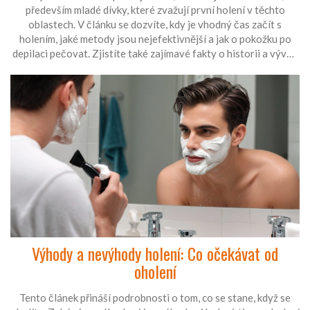
především mladé dívky, které zvažují první holení v těchto
oblastech. V článku se dozvíte, kdy je vhodný čas začít s
holením, jaké metody jsou nejefektivnější a jak o pokožku po
depilaci pečovat. Zjistíte také zajímavé fakty o historii a vývoji
depilace ve světě. Článek poskytne rady ohledně bezpečnosti a
hygieny při holení.
Výhody a nevýhody holení: Co očekávat od
oholení
Tento článek přináší podrobnosti o tom, co se stane, když se