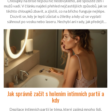
Chloupky na břiše nejsou nic neobvyklého, ale spoustě žen i
mužů vadí. V článku najdeš přehled nejčastějších způsobů, jak se
těchto chloupků zbavit, a zjistíš, co na břicho funguje nejlépe.
Dozvíš se, kdy je lepší zůstat u žiletky a kdy už se vyplatí
sáhnout po vosku nebo laseru. Nechybí ani rady, jak předejít
podráždění nebo nevzhledným pupínkům. Čekají tě i tipy, co si
ohlídat, pokud máš citlivou pokožku.
Jak správně začít s holením intimních partií a
kdy
Depilace intimních partií je téma, které zajímá mnoho lidí,