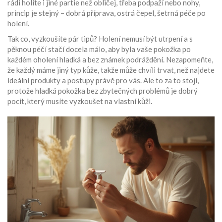
rádi holíte i jiné partie než obličej, třeba podpaží nebo nohy,
princip je stejný – dobrá příprava, ostrá čepel, šetrná péče po
holení.
Tak co, vyzkoušíte pár tipů? Holení nemusí být utrpení a s
pěknou péčí stačí docela málo, aby byla vaše pokožka po
každém oholení hladká a bez známek podráždění. Nezapomeňte,
že každý máme jiný typ kůže, takže může chvíli trvat, než najdete
ideální produkty a postupy právě pro vás. Ale to za to stojí,
protože hladká pokožka bez zbytečných problémů je dobrý
pocit, který musíte vyzkoušet na vlastní kůži.