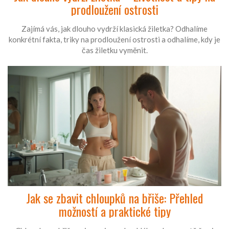
prodloužení ostrosti
Zajímá vás, jak dlouho vydrží klasická žiletka? Odhalíme
konkrétní fakta, triky na prodloužení ostrosti a odhalíme, kdy je
čas žiletku vyměnit.
Jak se zbavit chloupků na břiše: Přehled
možností a praktické tipy