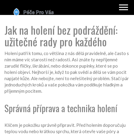
Jak na holení bez podráždění:
užitečné rady pro každého
Holení patří k tomu, co většina z nás dělá pravidelně, ale často s
ním máme víc starostí než radosti. Asi znáte ty nepříjemné
zarudlé flíčky, škrábání, nebo dokonce pupínky, které se po
holení objeví. Nejhorší je, když to pak svědí a dělá se vám pocit
napjaté kůže. Ale nebojte, není to neřešitelný problém. Stačí pár
jednoduchých kroků a vaše pokožka vám poděkuje hladkým a
příjemným pocitem.
Správná příprava a technika holení
Klíčem je pokožku správně připravit. Před holením doporučuju
teplou vodu nebo krátkou sprchu, která otevře vaše póry a