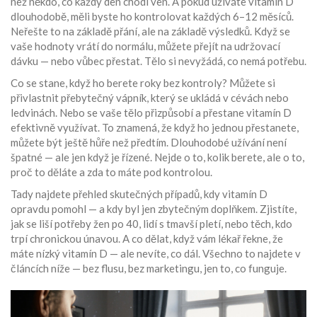
než někdo, co každý den chodí ven. A pokud užíváte vitamín D
dlouhodobě, měli byste ho kontrolovat každých 6–12 měsíců.
Neřešte to na základě přání, ale na základě výsledků. Když se
vaše hodnoty vrátí do normálu, můžete přejít na udržovací
dávku — nebo vůbec přestat. Tělo si nevyžádá, co nemá potřebu.
Co se stane, když ho berete roky bez kontroly? Můžete si
přivlastnit přebytečný vápník, který se ukládá v cévách nebo
ledvinách. Nebo se vaše tělo přizpůsobí a přestane vitamín D
efektivně využívat. To znamená, že když ho jednou přestanete,
můžete být ještě hůře než předtím. Dlouhodobé užívání není
špatné — ale jen když je řízené. Nejde o to, kolik berete, ale o to,
proč to děláte a zda to máte pod kontrolou.
Tady najdete přehled skutečných případů, kdy vitamín D
opravdu pomohl — a kdy byl jen zbytečným doplňkem. Zjistíte,
jak se liší potřeby žen po 40, lidí s tmavší pletí, nebo těch, kdo
trpí chronickou únavou. A co dělat, když vám lékař řekne, že
máte nízký vitamín D — ale nevíte, co dál. Všechno to najdete v
článcích níže — bez flusu, bez marketingu, jen to, co funguje.