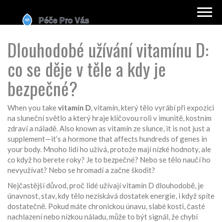
Dlouhodobé užívání vitamínu D:
co se děje v těle a kdy je
bezpečné?
When you take
vitamín D
,
vitamín, který tělo vyrábí při expozici
na sluneční světlo a který hraje klíčovou roli v imunitě, kostním
zdraví a náladě
. Also known as
vitamín ze slunce
, it is not just a
supplement—it’s a hormone that affects hundreds of genes in
your body.
Mnoho lidí ho užívá, protože mají nízké hodnoty, ale
co když ho berete roky? Je to bezpečné? Nebo se tělo naučí ho
nevyužívat? Nebo se hromadí a začne škodit?
Nejčastější důvod, proč lidé užívají vitamín D dlouhodobě, je
únavnost
,
stav, kdy tělo nezískává dostatek energie, i když spíte
dostatečně
.
Pokud máte chronickou únavu, slabé kosti, časté
nachlazení nebo nízkou náladu, může to být signál, že chybí