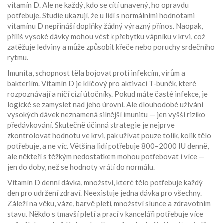
vitamín D. Ale ne každý, kdo se cítí unavený, ho opravdu
potřebuje. Studie ukazují, že u lidí s normálními hodnotami
vitamínu D nepřináší doplňky žádný výrazný přínos. Naopak,
příliš vysoké dávky mohou vést k přebytku vápníku v krvi, což
zatěžuje ledviny a může způsobit křeče nebo poruchy srdečního
rytmu.
Imunita
,
schopnost těla bojovat proti infekcím, virům a
bakteriím
.
Vitamín D je klíčový pro aktivaci T-buněk, které
rozpoznávají a ničí cizí útočníky. Pokud máte časté infekce, je
logické se zamyslet nad jeho úrovní. Ale dlouhodobé užívání
vysokých dávek neznamená silnější imunitu — jen vyšší riziko
předávkování. Skutečně účinná strategie je nejprve
zkontrolovat hodnotu ve krvi, pak užívat pouze tolik, kolik tělo
potřebuje, a ne víc. Většina lidí potřebuje 800–2000 IU denně,
ale někteří s těžkým nedostatkem mohou potřebovat i více —
jen do doby, než se hodnoty vrátí do normálu.
Vitamín D denní dávka
,
množství, které tělo potřebuje každý
den pro udržení zdraví
.
Neexistuje jedna dávka pro všechny.
Záleží na věku, váze, barvě pleti, množství slunce a zdravotním
stavu. Někdo s tmavší pletí a prací v kanceláři potřebuje více