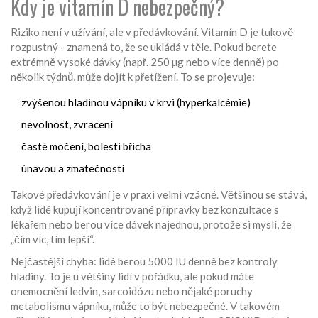
Kdy je vitamín D nebezpečný?
Riziko není v užívání, ale v předávkování. Vitamín D je tukově
rozpustný - znamená to, že se ukládá v těle. Pokud berete
extrémně vysoké dávky (např. 250 µg nebo více denně) po
několik týdnů, může dojít k přetížení. To se projevuje:
zvýšenou hladinou vápníku v krvi (hyperkalcémie)
nevolnost, zvracení
časté močení, bolesti břicha
únavou a zmatečností
Takové předávkování je v praxi velmi vzácné. Většinou se stává,
když lidé kupují koncentrované přípravky bez konzultace s
lékařem nebo berou více dávek najednou, protože si myslí, že
„čím víc, tím lepší“.
Nejčastější chyba: lidé berou 5000 IU denně bez kontroly
hladiny. To je u většiny lidí v pořádku, ale pokud máte
onemocnění ledvin, sarcoidózu nebo nějaké poruchy
metabolismu vápníku, může to být nebezpečné. V takovém