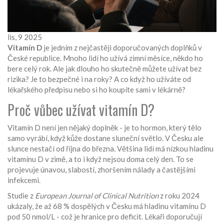
lis, 9 2025
Vitamín D
je jedním z nejčastěji doporučovaných doplňků v
České republice. Mnoho lidí ho užívá zimní měsíce, někdo ho
bere celý rok. Ale jak dlouho ho skutečně můžete užívat bez
rizika? Je to bezpečné i na roky? A co když ho užíváte od
lékařského předpisu nebo si ho koupíte sami v lékárně?
Proč vůbec užívat vitamín D?
Vitamín D není jen nějaký doplněk - je to hormon, který tělo
samo vyrábí, když kůže dostane sluneční světlo. V Česku ale
slunce nestačí od října do března. Většina lidí má nízkou hladinu
vitamínu D v zimě, a to i když nejsou doma celý den. To se
projevuje únavou, slabostí, zhoršením nálady a častějšími
infekcemi.
Studie z
European Journal of Clinical Nutrition
z roku 2024
ukázaly, že až 68 % dospělých v Česku má hladinu vitamínu D
pod 50 nmol/L - což je hranice pro deficit. Lékaři doporučují