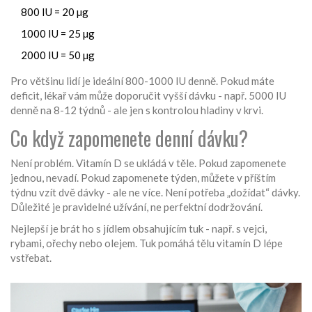
800 IU = 20 µg
1000 IU = 25 µg
2000 IU = 50 µg
Pro většinu lidí je ideální 800-1000 IU denně. Pokud máte
deficit, lékař vám může doporučit vyšší dávku - např. 5000 IU
denně na 8-12 týdnů - ale jen s kontrolou hladiny v krvi.
Co když zapomenete denní dávku?
Není problém. Vitamín D se ukládá v těle. Pokud zapomenete
jednou, nevadí. Pokud zapomenete týden, můžete v příštím
týdnu vzít dvě dávky - ale ne více. Není potřeba „dožídat“ dávky.
Důležité je pravidelné užívání, ne perfektní dodržování.
Nejlepší je brát ho s jídlem obsahujícím tuk - např. s vejci,
rybami, ořechy nebo olejem. Tuk pomáhá tělu vitamín D lépe
vstřebat.