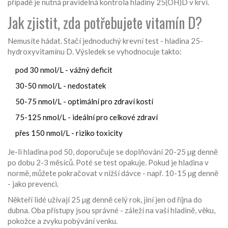
případě je nutná pravidelná kontrola hladiny 25(OH)D v krvi.
Jak zjistit, zda potřebujete vitamín D?
Nemusíte hádat. Stačí jednoduchý krevní test - hladina 25-
hydroxyvitamínu D. Výsledek se vyhodnocuje takto:
pod 30 nmol/L - vážný deficit
30-50 nmol/L - nedostatek
50-75 nmol/L - optimální pro zdraví kostí
75-125 nmol/L - ideální pro celkové zdraví
přes 150 nmol/L - riziko toxicity
Je-li hladina pod 50, doporučuje se doplňování 20-25 µg denně
po dobu 2-3 měsíců. Poté se test opakuje. Pokud je hladina v
normě, můžete pokračovat v nižší dávce - např. 10-15 µg denně
- jako prevenci.
Někteří lidé užívají 25 µg denně celý rok, jiní jen od října do
dubna. Oba přístupy jsou správné - záleží na vaší hladině, věku,
pokožce a zvyku pobývání venku.