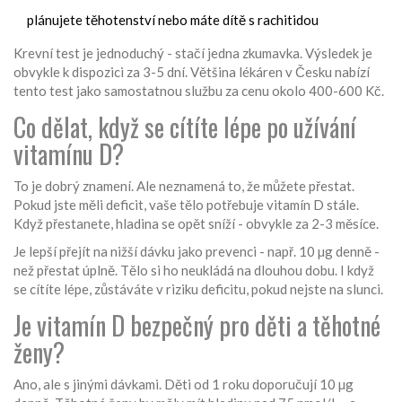
plánujete těhotenství nebo máte dítě s rachitidou
Krevní test je jednoduchý - stačí jedna zkumavka. Výsledek je
obvykle k dispozici za 3-5 dní. Většina lékáren v Česku nabízí
tento test jako samostatnou službu za cenu okolo 400-600 Kč.
Co dělat, když se cítíte lépe po užívání
vitamínu D?
To je dobrý znamení. Ale neznamená to, že můžete přestat.
Pokud jste měli deficit, vaše tělo potřebuje vitamín D stále.
Když přestanete, hladina se opět sníží - obvykle za 2-3 měsíce.
Je lepší přejít na nižší dávku jako prevenci - např. 10 µg denně -
než přestat úplně. Tělo si ho neukládá na dlouhou dobu. I když
se cítíte lépe, zůstáváte v riziku deficitu, pokud nejste na slunci.
Je vitamín D bezpečný pro děti a těhotné
ženy?
Ano, ale s jinými dávkami. Děti od 1 roku doporučují 10 µg