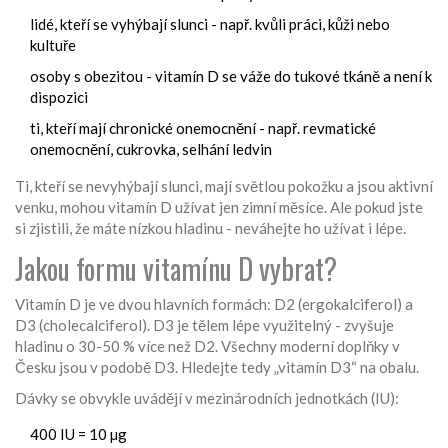
lidé, kteří se vyhýbají slunci - např. kvůli práci, kůži nebo
kultuře
osoby s obezitou - vitamín D se váže do tukové tkáně a není k
dispozici
ti, kteří mají chronické onemocnění - např. revmatické
onemocnění, cukrovka, selhání ledvin
Ti, kteří se nevyhýbají slunci, mají světlou pokožku a jsou aktivní
venku, mohou vitamín D užívat jen zimní měsíce. Ale pokud jste
si zjistili, že máte nízkou hladinu - neváhejte ho užívat i lépe.
Jakou formu vitamínu D vybrat?
Vitamín D je ve dvou hlavních formách: D2 (ergokalciferol) a
D3 (cholecalciferol). D3 je tělem lépe využitelný - zvyšuje
hladinu o 30-50 % více než D2. Všechny moderní doplňky v
Česku jsou v podobě D3. Hledejte tedy „vitamín D3“ na obalu.
Dávky se obvykle uvádějí v mezinárodních jednotkách (IU):
400 IU = 10 µg