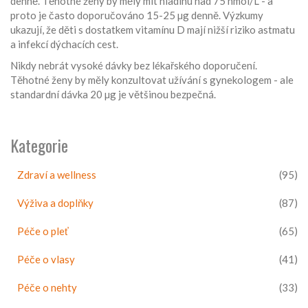
denně. Těhotné ženy by měly mít hladinu nad 75 nmol/L - a
proto je často doporučováno 15-25 µg denně. Výzkumy
ukazují, že děti s dostatkem vitamínu D mají nižší riziko astmatu
a infekcí dýchacích cest.
Nikdy nebrát vysoké dávky bez lékařského doporučení.
Těhotné ženy by měly konzultovat užívání s gynekologem - ale
standardní dávka 20 µg je většinou bezpečná.
Kategorie
Zdraví a wellness
(95)
Výživa a doplňky
(87)
Péče o pleť
(65)
Péče o vlasy
(41)
Péče o nehty
(33)