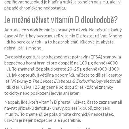
doplňovat ho, pokud je hladina nízká, a to nejen na zimu, ale i v
případě chronického nedostatku.
Je možné užívat vitamín D dlouhodobě?
Ano, ale jen s dodržováním správných dávek. Neexistuje žádný
časový limit, kdy byste museli vitamín D přestat užívat. Mnoho
lidí ho bere celý rok - a to bez problémů. Klíčové je, abyste
nebrali příliš mnoho.
Evropská agentura pro bezpečnost potravin (EFSA) stanovila
bezpečnou horní hranici pro dospělé na 100 µg denně (4000
IU). To znamená, že pokud berete 20-25 µg denně (800-1000
IU), jak doporučují většina odborníků, můžete to dělat i desítky
let. Výzkumy z
The Lancet Diabetes & Endocrinology
sledovali
lidi, kteří užívali 25 µg denně po dobu 5 let - žádné známky
toxicity nebo poškození ledvin ani jater.
Naopak, lidé, kteří vitamín D přestali užívat, často zaznamenali
návrat příznaků deficitu - únavy, bolestí kloubů, zhoršení
imunity. To znamená, že pokud máte chronický nedostatek,
užívání je nejen bezpečné, ale i potřebné.