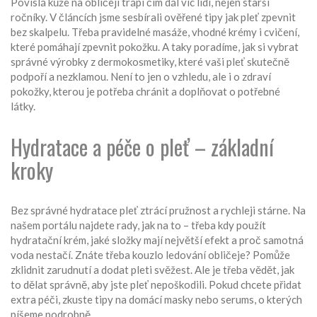
Povislá kůže na obličeji trápí čím dál víc lidí, nejen starší
ročníky. V článcích jsme sesbírali ověřené tipy jak pleť zpevnit
bez skalpelu. Třeba pravidelné masáže, vhodné krémy i cvičení,
které pomáhají zpevnit pokožku. A taky poradíme, jak si vybrat
správné výrobky z dermokosmetiky, které vaši pleť skutečně
podpoří a nezklamou. Není to jen o vzhledu, ale i o zdraví
pokožky, kterou je potřeba chránit a doplňovat o potřebné
látky.
Hydratace a péče o pleť – základní
kroky
Bez správné hydratace pleť ztrácí pružnost a rychleji stárne. Na
našem portálu najdete rady, jak na to – třeba kdy použít
hydratační krém, jaké složky mají největší efekt a proč samotná
voda nestačí. Znáte třeba kouzlo ledování obličeje? Pomůže
zklidnit zarudnutí a dodat pleti svěžest. Ale je třeba vědět, jak
to dělat správně, aby jste pleť nepoškodili. Pokud chcete přidat
extra péči, zkuste tipy na domácí masky nebo serums, o kterých
píšeme podrobně.