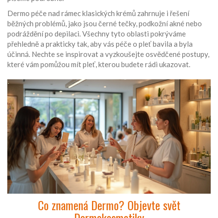
Dermo péče nad rámec klasických krémů zahrnuje i řešení
běžných problémů, jako jsou černé tečky, podkožní akné nebo
podráždění po depilaci. Všechny tyto oblasti pokrýváme
přehledně a prakticky tak, aby vás péče o pleť bavila a byla
účinná. Nechte se inspirovat a vyzkoušejte osvědčené postupy,
které vám pomůžou mít pleť, kterou budete rádi ukazovat.
Co znamená Dermo? Objevte svět
Dermokosmetiky