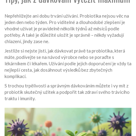
Nepřehlížejte ani dobu trvání užívání. Probiotika nejsou věc na
jeden den nebo týden. Pro viditelné a dlouhodobé zlepšení je
vhodné užívat je pravidelně několik týdnů až měsíců podle
potřeby. A také je důležité uložit je správně – někdy vyžadují
chlazení, jindy zase ne.
Jestliže si nejste jisti, jak dávkovat právě ta probiotika, která
máte, podívejte se na návod výrobce nebo se poraďte s
lékárníkem či lékařem. Užívání podle jejich doporučení je vždy ta
nejlepší cesta, jak dosáhnout výsledků bez zbytečných
komplikací.
S trochou trpělivosti a správným dávkováním můžete i vy mít z
probiotik skutečný užitek a podpořit tak zdraví svého trávicího
traktu i imunity.