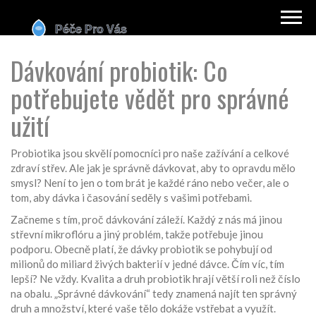
Dávkování probiotik: Co
potřebujete vědět pro správné
užití
Probiotika jsou skvělí pomocníci pro naše zažívání a celkové
zdraví střev. Ale jak je správně dávkovat, aby to opravdu mělo
smysl? Není to jen o tom brát je každé ráno nebo večer, ale o
tom, aby dávka i časování seděly s vašimi potřebami.
Začneme s tím, proč dávkování záleží. Každý z nás má jinou
střevní mikroflóru a jiný problém, takže potřebuje jinou
podporu. Obecně platí, že dávky probiotik se pohybují od
milionů do miliard živých bakterií v jedné dávce. Čím víc, tím
lepší? Ne vždy. Kvalita a druh probiotik hrají větší roli než číslo
na obalu. „Správné dávkování“ tedy znamená najít ten správný
druh a množství, které vaše tělo dokáže vstřebat a využít.