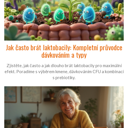
Jak často brát laktobacily: Kompletní průvodce
dávkováním a typy
Zjistěte, jak často a jak dlouho brát laktobacily pro maximální
efekt. Poradíme s výběrem kmene, dávkováním CFU a kombinací
s prebiotiky.