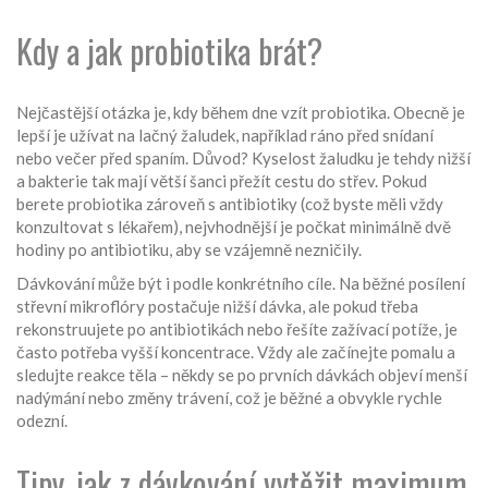
Kdy a jak probiotika brát?
Nejčastější otázka je, kdy během dne vzít probiotika. Obecně je
lepší je užívat na lačný žaludek, například ráno před snídaní
nebo večer před spaním. Důvod? Kyselost žaludku je tehdy nižší
a bakterie tak mají větší šanci přežít cestu do střev. Pokud
berete probiotika zároveň s antibiotiky (což byste měli vždy
konzultovat s lékařem), nejvhodnější je počkat minimálně dvě
hodiny po antibiotiku, aby se vzájemně nezničily.
Dávkování může být i podle konkrétního cíle. Na běžné posílení
střevní mikroflóry postačuje nižší dávka, ale pokud třeba
rekonstruujete po antibiotikách nebo řešíte zažívací potíže, je
často potřeba vyšší koncentrace. Vždy ale začínejte pomalu a
sledujte reakce těla – někdy se po prvních dávkách objeví menší
nadýmání nebo změny trávení, což je běžné a obvykle rychle
odezní.
Tipy, jak z dávkování vytěžit maximum