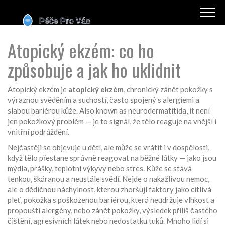
Atopický ekzém: co ho
způsobuje a jak ho uklidnit
Atopický ekzém je
atopický ekzém
,
chronický zánět pokožky s
výraznou svěděním a suchostí, často spojený s alergiemi a
slabou bariérou kůže
. Also known as
neurodermatitida
, it
není
jen pokožkový problém — je to signál, že tělo reaguje na vnější i
vnitřní podráždění
.
Nejčastěji se objevuje u dětí, ale může se vrátit i v dospělosti,
když tělo přestane správně reagovat na běžné látky — jako jsou
mýdla, prášky, teplotní výkyvy nebo stres. Kůže se stává
tenkou, škáranou a neustále svědí. Nejde o nakažlivou nemoc,
ale o dědičnou náchylnost, kterou zhoršují faktory jako
citlivá
pleť
,
pokožka s poškozenou bariérou, která neudržuje vlhkost a
propouští alergény
, nebo
zánět pokožky
,
výsledek příliš častého
čištění, agresivních látek nebo nedostatku tuků
. Mnoho lidí si