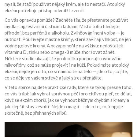
myslí, že stačí používat nějaký krém, ale to nestačí. Atopický
ekzém potřebuje přístup odvnitř i zvenčí.
Co vás opravdu pomůže? Začněte tím, že přestanete používat
mydla s agresivními čisticími látkami. Místo toho hledejte
přírodní, bez parfémů a alkoholu. Zvlhčování není volba — je
nutnost. Používejte mastné krémy, které zavírají vlhkost, ne jen
vodné gelové kremy. A nezapomeňte na výživu: nedostatek
vitamínu D, zinku nebo omega-3 může zhoršovat zánět.
Některé studie ukazují, že probiotika podporují rovnováhu
mikroflóry, což se může projevit i na kůži. Pokud máte atopický
ekzém, nejde jen o to, co si namáčíte na tělo — jde o to, co jíte,
co se děje ve vašem střevě a jaký stres přenášíte.
V této sbírce najdete praktické rady, které se týkají přesně toho,
co vás trápí: jak vybrat správnou péči pro citlivou pleť, co dělat,
když se ekzém zhorší, jak se vyhnout běžným chybám s kremy a
jak zlepšit stav zevnitř. Nejde o magii — jde o to, co funguje
skutečně, bez přehnaných slibů.