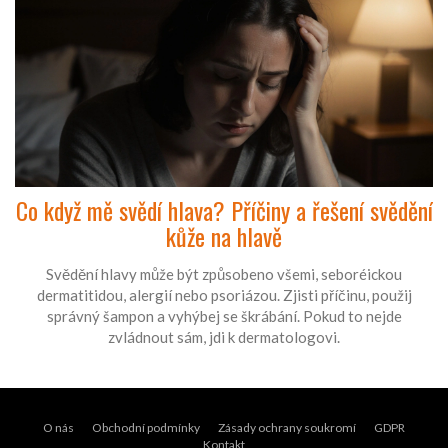
Co když mě svědí hlava? Příčiny a řešení svědění
kůže na hlavě
Svědění hlavy může být způsobeno všemi, seboréickou
dermatitidou, alergií nebo psoriázou. Zjisti příčinu, použij
správný šampon a vyhýbej se škrábání. Pokud to nejde
zvládnout sám, jdi k dermatologovi.
O nás
Obchodní podmínky
Zásady ochrany soukromí
GDPR
Kontakt