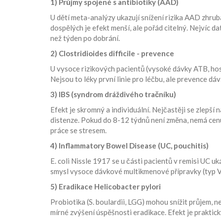
1) Průjmy spojené s antibiotiky (AAD)
U dětí meta-analýzy ukazují snížení rizika AAD zhrub
dospělých je efekt menší, ale pořád citelný. Nejvíc da
než týden po dobrání.
2) Clostridioides difficile - prevence
U vysoce rizikových pacientů (vysoké dávky ATB, hospit
Nejsou to léky první linie pro léčbu, ale prevence dá
3) IBS (syndrom dráždivého tračníku)
Efekt je skromný a individuální. Nejčastěji se zlepší 
distenze. Pokud do 8-12 týdnů není změna, nemá cenu 
práce se stresem.
4) Inflammatory Bowel Disease (UC, pouchitis)
E. coli Nissle 1917 se u části pacientů v remisi UC u
smysl vysoce dávkové multikmenové přípravky (typ V
5) Eradikace Helicobacter pylori
Probiotika (S. boulardii, LGG) mohou snížit průjem, 
mírné zvýšení úspěšnosti eradikace. Efekt je praktický