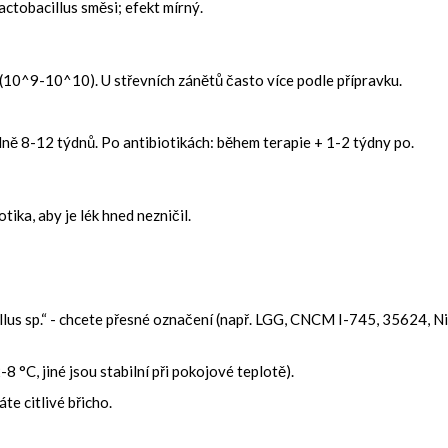
actobacillus směsi; efekt mírný.
(10^9-10^10). U střevních zánětů často více podle přípravku.
idně 8-12 týdnů. Po antibiotikách: během terapie + 1-2 týdny po.
ika, aby je lék hned nezničil.
llus sp.“ - chcete přesné označení (např. LGG, CNCM I-745, 35624, Ni
8 °C, jiné jsou stabilní při pokojové teplotě).
e citlivé břicho.