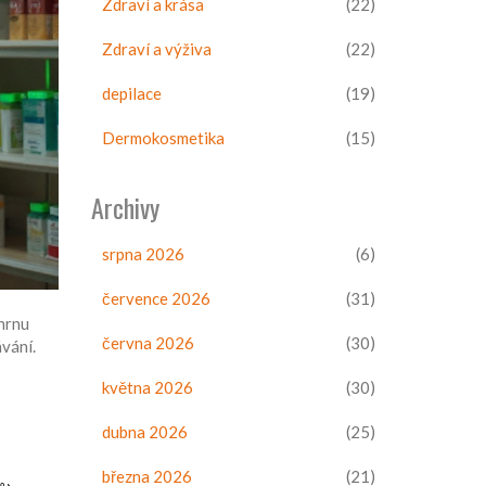
Zdraví a krása
(22)
Zdraví a výživa
(22)
depilace
(19)
Dermokosmetika
(15)
Archivy
srpna 2026
(6)
července 2026
(31)
shrnu
června 2026
(30)
ávání.
května 2026
(30)
dubna 2026
(25)
března 2026
(21)