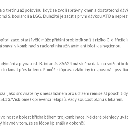
a o třetinu až polovinu, když se zvolí správný kmen a dostatečná dáv
t má S. boulardii a LGG. Důležité je začít s první dávkou ATB a nepřes
alizace, starší věk) může přidání probiotik snížit riziko C. difficile 
vá smysl v kombinaci s racionálním užíváním antibiotik a hygienou.
nadýmání a plynatost. B. infantis 35624 má slušná data na snížení bole
to lámat přes koleno. Pomůže i úprava vlákniny (rozpustná - psylliu
kázal jako srovnatelný s mesalazinem pro udržení remise. U pouchitidy
SL#3/Visbiome) k prevenci relapsů. Vždy součást plánu s lékařem.
nevolnost a bolest břicha během trojkombinace. Některé přehledy uvádě
 hlavně v tom, že se léčba líp snáší a dokončí.