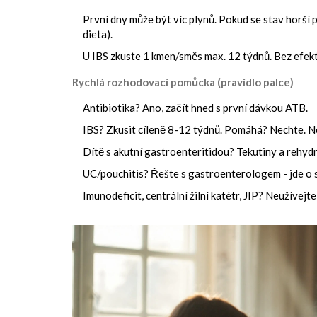
První dny může být víc plynů. Pokud se stav horší p
dieta).
U IBS zkuste 1 kmen/směs max. 12 týdnů. Bez efe
Rychlá rozhodovací pomůcka (pravidlo palce)
Antibiotika? Ano, začít hned s první dávkou ATB.
IBS? Zkusit cíleně 8-12 týdnů. Pomáhá? Nechte.
Dítě s akutní gastroenteritidou? Tekutiny a rehydr
UC/pouchitis? Řešte s gastroenterologem - jde o s
Imunodeficit, centrální žilní katétr, JIP? Neužívejte