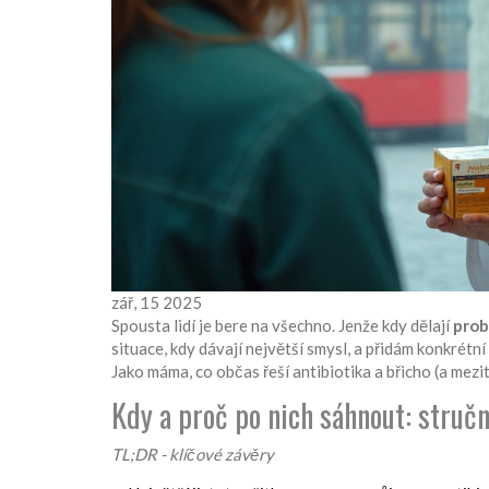
zář, 15 2025
Spousta lidí je bere na všechno. Jenže kdy dělají
prob
situace, kdy dávají největší smysl, a přidám konkrét
Jako máma, co občas řeší antibiotika a břicho (a mezi
Kdy a proč po nich sáhnout: stručn
TL;DR - klíčové závěry