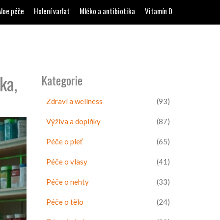
Aloe péče
Holení varlat
Mléko a antibiotika
Vitamín D
ka,
Kategorie
Zdraví a wellness
(93)
Výživa a doplňky
(87)
Péče o pleť
(65)
Péče o vlasy
(41)
Péče o nehty
(33)
Péče o tělo
(24)