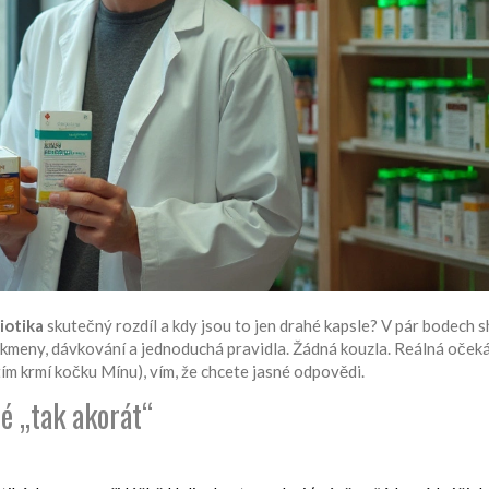
iotika
skutečný rozdíl a kdy jsou to jen drahé kapsle? V pár bodech 
ní kmeny, dávkování a jednoduchá pravidla. Žádná kouzla. Reálná oček
tím krmí kočku Mínu), vím, že chcete jasné odpovědi.
é „tak akorát“