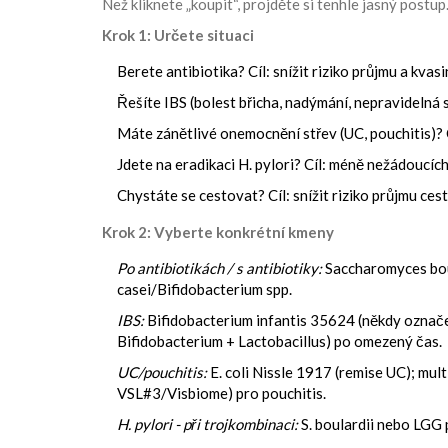
Než kliknete „koupit“, projděte si tenhle jasný postup.
Krok 1: Určete situaci
Berete antibiotika? Cíl: snížit riziko průjmu a kvas
Řešíte IBS (bolest břicha, nadýmání, nepravidelná s
Máte zánětlivé onemocnění střev (UC, pouchitis)? Cí
Jdete na eradikaci H. pylori? Cíl: méně nežádoucích
Chystáte se cestovat? Cíl: snížit riziko průjmu ces
Krok 2: Vyberte konkrétní kmeny
Po antibiotikách / s antibiotiky:
Saccharomyces boul
casei/Bifidobacterium spp.
IBS:
Bifidobacterium infantis 35624 (někdy označe
Bifidobacterium + Lactobacillus) po omezený čas.
UC/pouchitis:
E. coli Nissle 1917 (remise UC); mu
VSL#3/Visbiome) pro pouchitis.
H. pylori - při trojkombinaci:
S. boulardii nebo LGG p