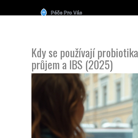
Kdy se používají probiotik
průjem a IBS (2025)