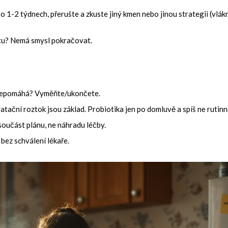
o 1-2 týdnech, přerušte a zkuste jiný kmen nebo jinou strategii (vlák
ktu? Nemá smysl pokračovat.
 Nepomáhá? Vyměňte/ukončete.
atační roztok jsou základ. Probiotika jen po domluvě a spíš ne rutinn
oučást plánu, ne náhradu léčby.
 bez schválení lékaře.