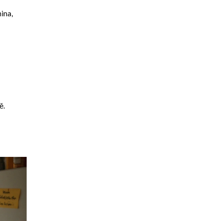
nina,
ě.