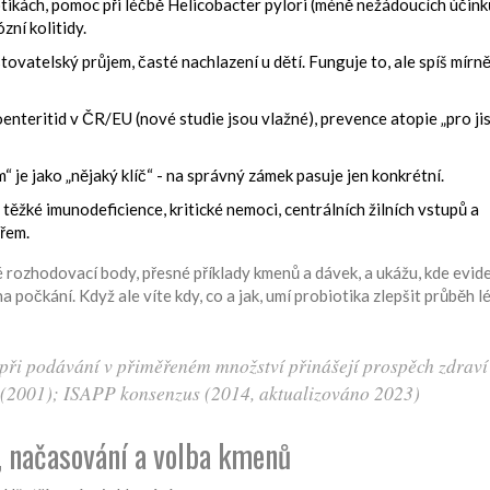
otikách, pomoc při léčbě Helicobacter pylori (méně nežádoucích účink
zní kolitidy.
tovatelský průjem, časté nachlazení u dětí. Funguje to, ale spíš mírně
oenteritid v ČR/EU (nové studie jsou vlažné), prevence atopie „pro jis
 je jako „nějaký klíč“ - na správný zámek pasuje jen konkrétní.
těžké imunodeficience, kritické nemoci, centrálních žilních vstupů a
ařem.
rozhodovací body, přesné příklady kmenů a dávek, a ukážu, kde evid
a počkání. Když ale víte kdy, co a jak, umí probiotika zlepšit průběh l
 při podávání v přiměřeném množství přinášejí prospěch zdraví
 (2001); ISAPP konsenzus (2014, aktualizováno 2023)
y, načasování a volba kmenů