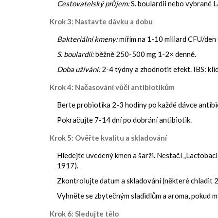
Cestovatelský průjem:
S. boulardii nebo vybrané L
Krok 3: Nastavte dávku a dobu
Bakteriální kmeny:
mířím na 1-10 miliard CFU/den 
S. boulardii:
běžně 250-500 mg 1-2× denně.
Doba užívání:
2-4 týdny a zhodnotit efekt. IBS: kl
Krok 4: Načasování vůči antibiotikům
Berte probiotika 2-3 hodiny po každé dávce antibiot
Pokračujte 7-14 dní po dobrání antibiotik.
Krok 5: Ověřte kvalitu a skladování
Hledejte uvedený kmen a šarži. Nestačí „Lactobaci
1917).
Zkontrolujte datum a skladování (některé chladit 2-
Vyhněte se zbytečným sladidlům a aroma, pokud mát
Krok 6: Sledujte tělo