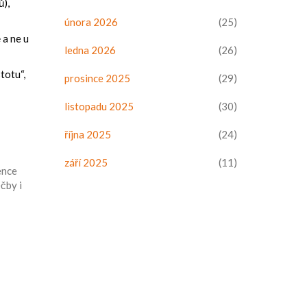
ů),
února 2026
(25)
 a ne u
ledna 2026
(26)
totu“,
prosince 2025
(29)
listopadu 2025
(30)
října 2025
(24)
září 2025
(11)
ence
éčby i