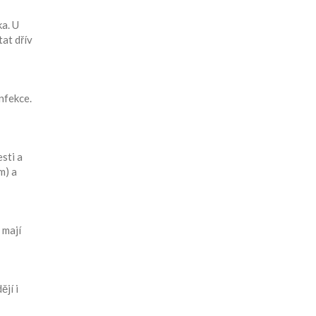
ka. U
tat dřív
infekce.
sti a
m) a
 mají
jí i