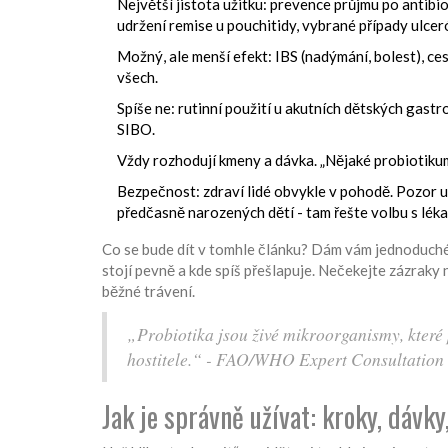
Největší jistota užitku: prevence průjmu po antibi
udržení remise u pouchitidy, vybrané případy ulceró
Možný, ale menší efekt: IBS (nadýmání, bolest), ces
všech.
Spíše ne: rutinní použití u akutních dětských gastr
SIBO.
Vždy rozhodují kmeny a dávka. „Nějaké probiotikum“
Bezpečnost: zdraví lidé obvykle v pohodě. Pozor u 
předčasně narozených dětí - tam řešte volbu s lék
Co se bude dít v tomhle článku? Dám vám jednoduché 
stojí pevně a kde spíš přešlapuje. Nečekejte zázraky n
běžné trávení.
„Probiotika jsou živé mikroorganismy, které
hostitele.“ - FAO/WHO Expert Consultation
Jak je správně užívat: kroky, dávk