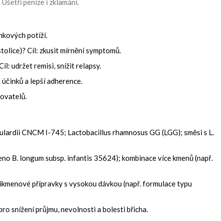
 Ušetří peníze i zklamání.
inkových potíží.
tolice)? Cíl: zkusit mírnění symptomů.
l: udržet remisi, snížit relapsy.
 účinků a lepší adherence.
tovatelů.
ardii CNCM I-745; Lactobacillus rhamnosus GG (LGG); směsi s L.
no B. longum subsp. infantis 35624); kombinace více kmenů (např.
ltikmenové přípravky s vysokou dávkou (např. formulace typu
ro snížení průjmu, nevolnosti a bolesti břicha.