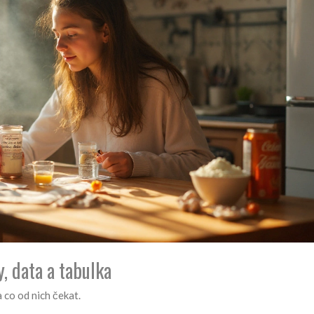
y, data a tabulka
a co od nich čekat.