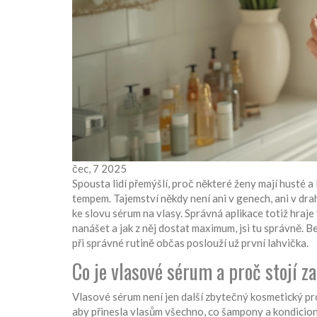
čec, 7 2025
Spousta lidí přemýšlí, proč některé ženy mají husté a 
tempem. Tajemství někdy není ani v genech, ani v dra
ke slovu sérum na vlasy. Správná aplikace totiž hraje v
nanášet a jak z něj dostat maximum, jsi tu správně. B
při správné rutině občas poslouží už první lahvička.
Co je vlasové sérum a proč stojí za
Vlasové sérum není jen další zbytečný kosmetický prod
aby přinesla vlasům všechno, co šampony a kondicion