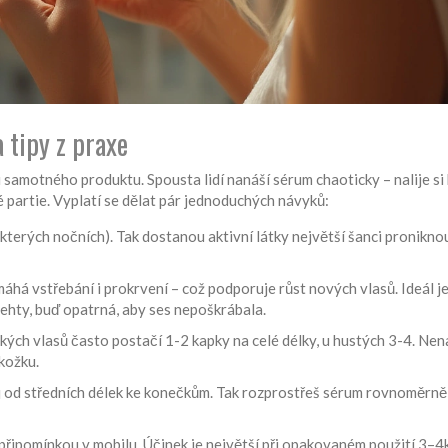
 tipy z praxe
u samotného produktu. Spousta lidí nanáší sérum chaoticky – nalije si
partie. Vyplatí se dělat pár jednoduchých návyků:
kterých nočních). Tak dostanou aktivní látky největší šanci pronikno
á vstřebání i prokrvení – což podporuje růst nových vlasů. Ideál je
nehty, buď opatrná, aby ses nepoškrábala.
enkých vlasů často postačí 1-2 kapky na celé délky, u hustých 3-4. Ne
kožku.
 od středních délek ke konečkům. Tak rozprostřeš sérum rovnoměrně
s připomínkou v mobilu. Účinek je největší při opakovaném použití 3–4