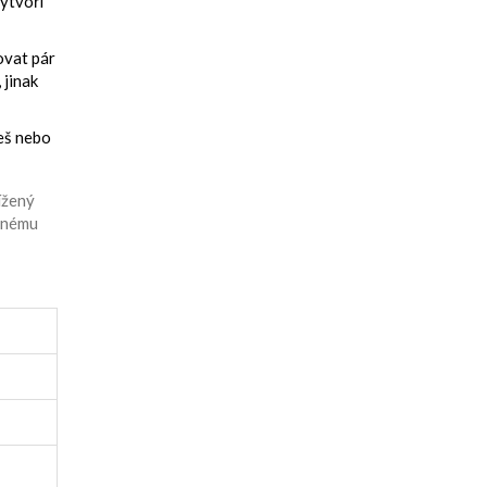
vytvoří
ovat pár
 jinak
ješ nebo
ížený
atnému