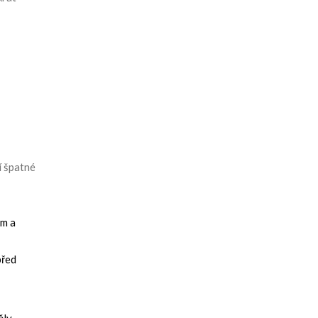
í špatné
em a
před