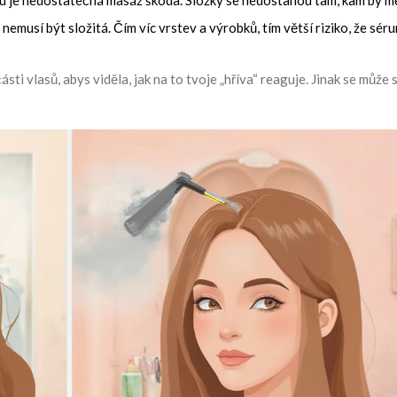
tu je nedostatečná masáž škoda. Složky se nedostanou tam, kam by mě
 nemusí být složitá. Čím víc vrstev a výrobků, tím větší riziko, že sér
i vlasů, abys viděla, jak na to tvoje „hříva“ reaguje. Jinak se může s