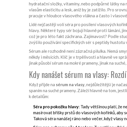
hydratační složky, vitamíny, nebo podpůrné látky na
vlasům elasticitu a lesk, aniž by je zatížilo. Pro sro
pracuje v hloubce vlasového vlákna a často i vlasov
Lidé nejčastěji volí séra pro posílení vlasových koř
hlavy. Některé typy sér bojují hlavně proti lámání, j
což je pro léto fakt záchrana. Zajímavost? Podle st
zvýšilo používání specifických sér s peptidy hustotu
Sérum ale rozhodně není zázračná pilulka. Nemá smys
někdy i měsících. Klíč je v trpělivosti a hlavně ve 
jinak působí sérum na mokré prameny, jinak na suché, 
Kdy nanášet sérum na vlasy: Rozdí
Když přijde na
sérum na vlasy
, nejdůležitější je nača
spaním na suché prameny. Záleží hlavně na tom, jest
k detailům:
Séra pro pokožku hlavy
: Tady většinou platí, že
masírovat bříšky prstů do vlasových kořínků, aby 
Taková séra nanášej ráno nebo večer, když vlasy 