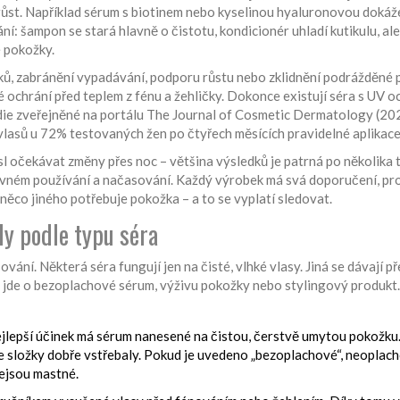
 růst. Například sérum s biotinem nebo kyselinou hyaluronovou dokáž
vnání: šampon se stará hlavně o čistotu, kondicionér uhladí kutikulu, al
é pokožky.
ínků, zabránění vypadávání, podporu růstu nebo zklidnění podrážděné
iné ochrání před teplem z fénu a žehličky. Dokonce existují séra s UV 
udie zveřejněné na portálu The Journal of Cosmetic Dermatology (20
 vlasů u 72% testovaných žen po čtyřech měsících pravidelné aplikace
l očekávat změny přes noc – většina výsledků je patrná po několika 
správném používání a načasování. Každý výrobek má svá doporučení, pr
něco jiného potřebuje pokožka – a to se vyplatí sledovat.
ly podle typu séra
sování. Některá séra fungují jen na čisté, vlhké vlasy. Jiná se dávají p
li jde o bezoplachové sérum, výživu pokožky nebo stylingový produkt.
 nejlepší účinek má sérum nanesené na čistou, čerstvě umytou pokožku
se složky dobře vstřebaly. Pokud je uvedeno „bezoplachové“, neoplach
nejsou mastné.