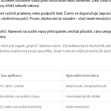
é, ručníkem vysušené vlasy před fénováním nebo žehlením. Díky tomu 
asy, efekt nebude takový.
 chceš vyživit prameny, nebo podpořit lesk. Často se doporučuje zaprac
o závěrečnou péči. Pozor, dávkování je zásadní – stačí malé množství,
í péči. Naneseš na suché vlasy před spaním, necháš působit, ráno umy
asy.
, a těch pár kapek „pojistí“ dávkou navíc. Výsledkem bývá zbytečně zat
– každá značka má svoje specifika. Jinak ti sérum může právě kvůli šp
í čas aplikace
Speciální instrukce
í, ráno / večer
masírovat, neoplachovat
énováním, na mokré vlasy
rovnomerně do délek
tí, nebo na suché konečky
málo množství