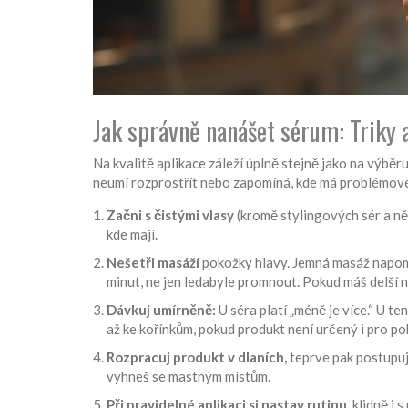
Jak správně nanášet sérum: Triky a
Na kvalitě aplikace záleží úplně stejně jako na výběr
neumí rozprostřít nebo zapomíná, kde má problémové 
Začni s čistými vlasy
(kromě stylingových sér a ně
kde mají.
Nešetři masáží
pokožky hlavy. Jemná masáž napomáh
minut, ne jen ledabyle promnout. Pokud máš delší 
Dávkuj umírněně:
U séra platí „méně je více.“ U t
až ke kořínkům, pokud produkt není určený i pro po
Rozpracuj produkt v dlaních,
teprve pak postupuj
vyhneš se mastným místům.
Při pravidelné aplikaci si nastav rutinu,
klidně i 