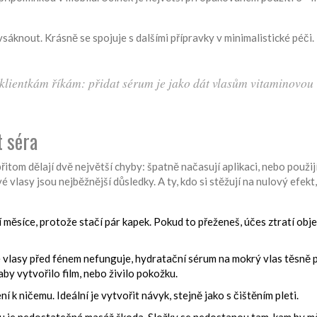
sáknout. Krásně se spojuje s dalšími přípravky v minimalistické péči.
 klientkám říkám: přidat sérum je jako dát vlasům vitaminovou
t séra
 přitom dělají dvě největší chyby: špatně načasují aplikaci, nebo použij
vlasy jsou nejběžnější důsledky. A ty, kdo si stěžují na nulový efekt,
měsíce, protože stačí pár kapek. Pokud to přeženeš, účes ztratí obj
vlasy před fénem nefunguje, hydratační sérum na mokrý vlas těsně 
by vytvořilo film, nebo živilo pokožku.
í k ničemu. Ideální je vytvořit návyk, stejně jako s čištěním pleti.