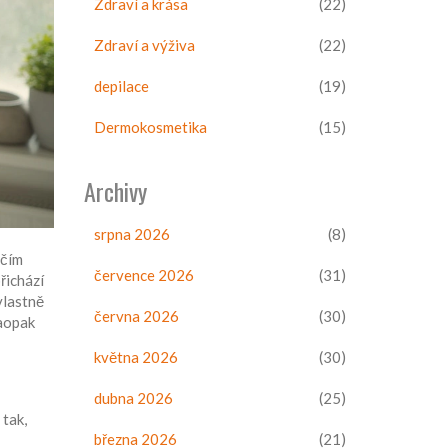
Zdraví a krása
(22)
Zdraví a výživa
(22)
depilace
(19)
Dermokosmetika
(15)
Archivy
srpna 2026
(8)
ečím
července 2026
(31)
řichází
 vlastně
června 2026
(30)
naopak
května 2026
(30)
dubna 2026
(25)
 tak,
března 2026
(21)