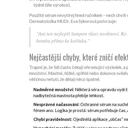
týdně (dle výrobce).
Použité sérum nevytírej hned ručníkem – nech chvíli v
Dermatoložka MUDr. Eva Sýkorová potvrzuje:
"Ani ten nejlepší šampon vlasy neobnoví. Ke
bombu přímo ke kořínku."
Nejčastější chyby, které zničí efek
Trapné je, že lidi často čekají ohromující výsledek, a
množství. Mastné, těžké, splihlé nebo dokonce svědivé 
většinou netuší, že dělají něco špatně.
Nadměrné množství:
Některá séra opravdu vydrží 
nadbytečná mastnota přebije lehkost.
Nesprávné načasování:
Ochranné sérum na suché 
fénem ano. Logika je prostá: sérum potřebuje čas, a
Chybí pravidelnost:
Ojedinělá aplikace „občas“ nen