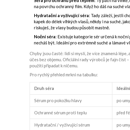
Séra pro ochranu před teplem
: Ty patří na vlhk
na povrchu ochranný film. Když ho dáš na suché vl
Hydratační a vyživující séra
: Tady záleží, jestli
kapek do délek vlhkých vlasů, někdy i na suché, jak
riskuješ, že vlasy budou působit mastně.
Noční séra
: Existuje kategorie sér určená k nočn
necháš být. Ideální pro extrémně suché a lámavé vl
Chyby jsou časté: lidi si myslí, že více znamená lépe
účes bez objemu. Oficiální rady výrobců je fajn číst 
použití připadat k ničemu.
Pro rychlý přehled mrkni na tabulku:
Druh séra
Ideáln
Sérum pro pokožku hlavy
po umyt
Ochranné sérum proti teplu
před f
Hydratační / vyživující sérum
po umy