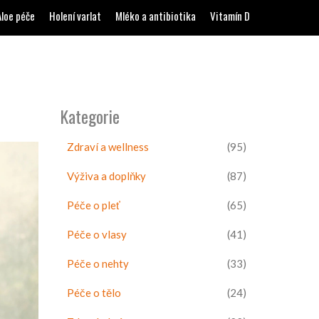
Aloe péče
Holení varlat
Mléko a antibiotika
Vitamín D
Kategorie
Zdraví a wellness
(95)
Výživa a doplňky
(87)
Péče o pleť
(65)
Péče o vlasy
(41)
Péče o nehty
(33)
Péče o tělo
(24)