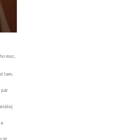
 ho moc,
ut tam,
 pár
nanášej
 a
krát