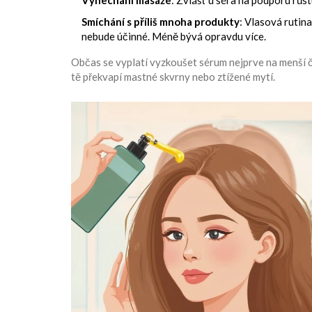
Vynechání masáže
: Zvlášť u séra na podporu růs
Smíchání s příliš mnoha produkty
: Vlasová rutina
nebude účinné. Méně bývá opravdu více.
Občas se vyplatí vyzkoušet sérum nejprve na menší část
tě překvapí mastné skvrny nebo ztížené mytí.