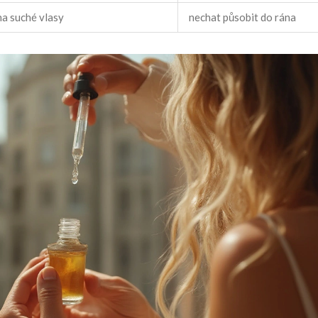
na suché vlasy
nechat působit do rána