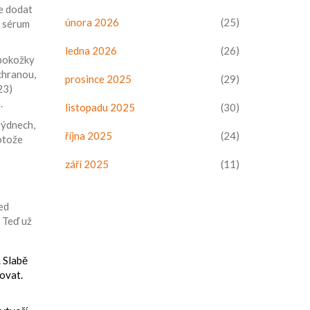
e dodat
února 2026
(25)
e sérum
ledna 2026
(26)
 pokožky
ochranou,
prosince 2025
(29)
23)
.
listopadu 2025
(30)
týdnech,
října 2025
(24)
otože
září 2025
(11)
řed
 Teď už
. Slabě
ovat.