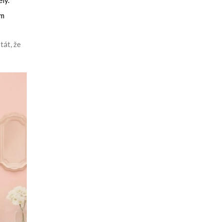
ly.
um
tát, že