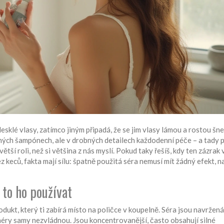
lesklé vlasy, zatímco jiným připadá, že se jim vlasy lámou a rostou šn
hých šampónech, ale v drobných detailech každodenní péče – a tady p
ětší roli, než si většina z nás myslí. Pokud taky řešíš, kdy ten zázrak
ez keců, fakta mají sílu: špatně použitá séra nemusí mít žádný efekt, 
 to ho používat
ukt, který ti zabírá místo na poličce v koupelně. Séra jsou navržená
éry samy nezvládnou. Jsou koncentrovanější, často obsahují silné