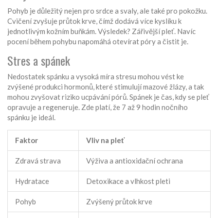
Pohyb je důležitý nejen pro srdce a svaly, ale také pro pokožku.
Cvičení zvyšuje průtok krve, čímž dodává více kyslíku k
jednotlivým kožním buňkám. Výsledek? Zářivější pleť. Navíc
pocení během pohybu napomáhá otevírat póry a čistit je.
Stres a spánek
Nedostatek spánku a vysoká míra stresu mohou vést ke
zvýšené produkci hormonů, které stimulují mazové žlázy, a tak
mohou zvyšovat riziko ucpávání pórů. Spánek je čas, kdy se pleť
opravuje a regeneruje. Zde platí, že 7 až 9 hodin nočního
spánku je ideál.
Faktor
Vliv na pleť
Zdravá strava
Výživa a antioxidační ochrana
Hydratace
Detoxikace a vlhkost pleti
Pohyb
Zvýšený průtok krve