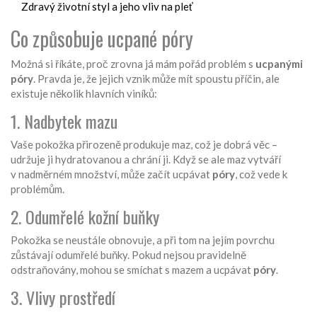
Zdravý životní styl a jeho vliv na pleť
Co způsobuje ucpané póry
Možná si říkáte, proč zrovna já mám pořád problém s
ucpanými
póry
. Pravda je, že jejich vznik může mít spoustu příčin, ale
existuje několik hlavních viníků:
1. Nadbytek mazu
Vaše pokožka přirozeně produkuje maz, což je dobrá věc –
udržuje ji hydratovanou a chrání ji. Když se ale maz vytváří
v nadměrném množství, může začít ucpávat
póry
, což vede k
problémům.
2. Odumřelé kožní buňky
Pokožka se neustále obnovuje, a při tom na jejím povrchu
zůstávají odumřelé buňky. Pokud nejsou pravidelně
odstraňovány, mohou se smíchat s mazem a ucpávat
póry
.
3. Vlivy prostředí