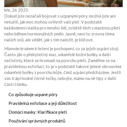
bře, 26 2025
Dokud jste nezačali bojovat s ucpanými póry, možná jste ani
netušili, jak moc mohou ovlivnit vaši pleť. V podstatě
každodenní realita pro mnoho lidí, zvláště těch s mastnou pletí
nebo během hormonálních změn. Jasně, není to zrovna téma
našich snů, ale vědět, jak s tím naložit, je klíčové.
Hlavním krokem k řešení je pochopení, co za jejich ucpání stojí.
Často jde o přebytečný maz, odumřelé kožní buňky a další
nečistoty, které se hromadí na povrchu pleti. Zaměřme se na
pravidelnou exfoliaci, to je v podstatě takové jemné obrousíme
odumřelé buňky z povrchu kůže, čímž ucpání předcházíme. Jestli
vás trápí hodně černé tečky, nebojte, máme na ně tipy v další
části článku.
Co způsobuje ucpané póry
Pravidelná exfoliace a její důležitost
Domácí masky: Klarifikace pleti
Používání správných produktů