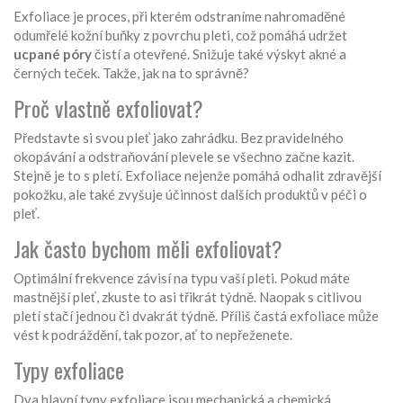
Exfoliace je proces, při kterém odstraníme nahromaděné
odumřelé kožní buňky z povrchu pleti, což pomáhá udržet
ucpané póry
čistí a otevřené. Snižuje také výskyt akné a
černých teček. Takže, jak na to správně?
Proč vlastně exfoliovat?
Představte si svou pleť jako zahrádku. Bez pravidelného
okopávání a odstraňování plevele se všechno začne kazit.
Stejně je to s pletí. Exfoliace nejenže pomáhá odhalit zdravější
pokožku, ale také zvyšuje účinnost dalších produktů v péči o
pleť.
Jak často bychom měli exfoliovat?
Optimální frekvence závisí na typu vaší pleti. Pokud máte
mastnější pleť, zkuste to asi třikrát týdně. Naopak s citlivou
pletí stačí jednou či dvakrát týdně. Příliš častá exfoliace může
vést k podráždění, tak pozor, ať to nepřeženete.
Typy exfoliace
Dva hlavní typy exfoliace jsou mechanická a chemická.