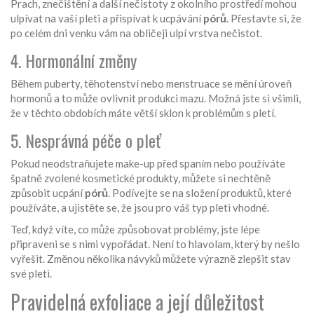
Prach, znečištění a další nečistoty z okolního prostředí mohou
ulpívat na vaší pleti a přispívat k ucpávání
pórů
. Přestavte si, že
po celém dni venku vám na obličeji ulpí vrstva nečistot.
4. Hormonální změny
Během puberty, těhotenství nebo menstruace se mění úroveň
hormonů a to může ovlivnit produkci mazu. Možná jste si všimli,
že v těchto obdobích máte větší sklon k problémům s pletí.
5. Nesprávná péče o pleť
Pokud neodstraňujete make-up před spaním nebo používáte
špatně zvolené kosmetické produkty, můžete si nechtěně
způsobit ucpání
pórů
. Podívejte se na složení produktů, které
používáte, a ujistěte se, že jsou pro váš typ pleti vhodné.
Teď, když víte, co může způsobovat problémy, jste lépe
připraveni se s nimi vypořádat. Není to hlavolam, který by nešlo
vyřešit. Změnou několika návyků můžete výrazně zlepšit stav
své pleti.
Pravidelná exfoliace a její důležitost