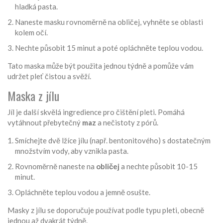
hladká pasta.
Naneste masku rovnoměrně na obličej, vyhněte se oblasti
kolem očí.
Nechte působit 15 minut a poté opláchněte teplou vodou.
Tato maska může být použita jednou týdně a pomůže vám
udržet pleť čistou a svěží.
Maska z jílu
Jíl je další skvělá ingredience pro čištění pleti. Pomáhá
vytáhnout přebytečný
maz
a nečistoty z pórů.
Smíchejte dvě lžíce jílu (např. bentonitového) s dostatečným
množstvím vody, aby vznikla pasta.
Rovnoměrně naneste na
obličej
a nechte působit 10-15
minut.
Opláchněte teplou vodou a jemně osušte.
Masky z jílu se doporučuje používat podle typu pleti, obecně
jednou až dvakrát týdně.