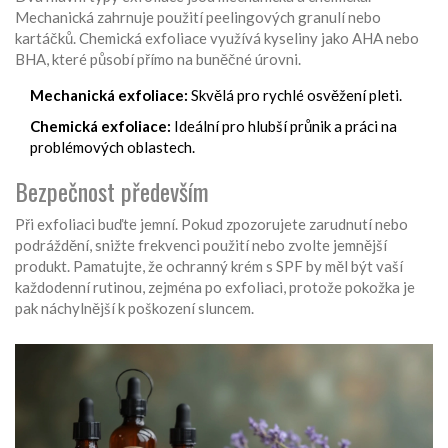
Mechanická zahrnuje použití peelingových granulí nebo
kartáčků. Chemická exfoliace využívá kyseliny jako AHA nebo
BHA, které působí přímo na buněčné úrovni.
Mechanická exfoliace:
Skvělá pro rychlé osvěžení pleti.
Chemická exfoliace:
Ideální pro hlubší průnik a práci na
problémových oblastech.
Bezpečnost především
Při exfoliaci buďte jemní. Pokud zpozorujete zarudnutí nebo
podráždění, snižte frekvenci použití nebo zvolte jemnější
produkt. Pamatujte, že ochranný krém s SPF by měl být vaší
každodenní rutinou, zejména po exfoliaci, protože pokožka je
pak náchylnější k poškození sluncem.