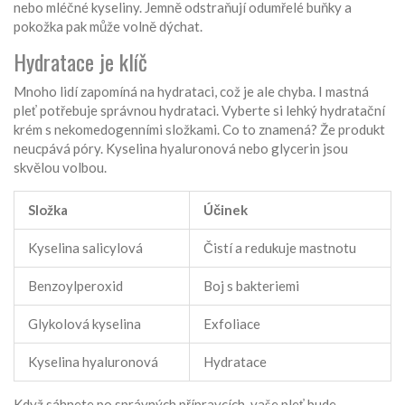
nebo mléčné kyseliny. Jemně odstraňují odumřelé buňky a
pokožka pak může volně dýchat.
Hydratace je klíč
Mnoho lidí zapomíná na hydrataci, což je ale chyba. I mastná
pleť potřebuje správnou hydrataci. Vyberte si lehký hydratační
krém s nekomedogenními složkami. Co to znamená? Že produkt
neucpává póry. Kyselina hyaluronová nebo glycerin jsou
skvělou volbou.
Složka
Účinek
Kyselina salicylová
Čistí a redukuje mastnotu
Benzoylperoxid
Boj s bakteriemi
Glykolová kyselina
Exfoliace
Kyselina hyaluronová
Hydratace
Když sáhnete po správných přípravcích, vaše pleť bude