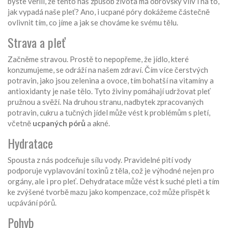
byste věřili, že tento náš způsob života má obrovský vliv i na to,
jak vypadá naše pleť? Ano, i ucpané póry dokážeme částečně
ovlivnit tím, co jíme a jak se chováme ke svému tělu.
Strava a pleť
Začněme stravou. Prostě to nepopřeme, že jídlo, které
konzumujeme, se odráží na našem zdraví. Čím více čerstvých
potravin, jako jsou zelenina a ovoce, tím bohatší na vitamíny a
antioxidanty je naše tělo. Tyto živiny pomáhají udržovat pleť
pružnou a svěží. Na druhou stranu, nadbytek zpracovaných
potravin, cukru a tučných jídel může vést k problémům s pletí,
včetně
ucpaných pórů
a akné.
Hydratace
Spousta z nás podceňuje sílu vody. Pravidelné pití vody
podporuje vyplavování toxinů z těla, což je výhodné nejen pro
orgány, ale i pro pleť. Dehydratace může vést k suché pleti a tím
ke zvýšené tvorbě mazu jako kompenzace, což může přispět k
ucpávání pórů.
Pohyb