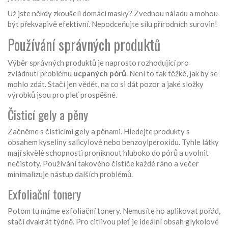
Už jste někdy zkoušeli domácí masky? Zvednou náladu a mohou
být překvapivě efektivní. Nepodceňujte sílu přírodních surovin!
Používání správných produktů
Výběr správných produktů je naprosto rozhodující pro
zvládnutí problému
ucpaných pórů
. Není to tak těžké, jak by se
mohlo zdát. Stačí jen vědět, na co si dát pozor a jaké složky
výrobků jsou pro pleť prospěšné.
Čisticí gely a pěny
Začněme s čisticími gely a pěnami. Hledejte produkty s
obsahem kyseliny salicylové nebo benzoylperoxidu. Tyhle látky
mají skvělé schopnosti proniknout hluboko do pórů a uvolnit
nečistoty. Používání takového čističe každé ráno a večer
minimalizuje nástup dalších problémů.
Exfoliační tonery
Potom tu máme exfoliační tonery. Nemusíte ho aplikovat pořád,
stačí dvakrát týdně. Pro citlivou pleť je ideální obsah glykolové