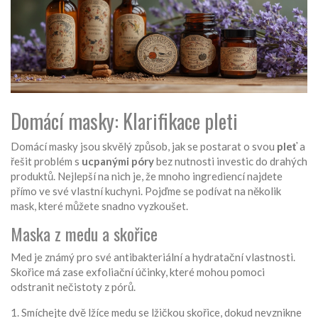
Domácí masky: Klarifikace pleti
Domácí masky jsou skvělý způsob, jak se postarat o svou
pleť
a
řešit problém s
ucpanými póry
bez nutnosti investic do drahých
produktů. Nejlepší na nich je, že mnoho ingrediencí najdete
přímo ve své vlastní kuchyni. Pojďme se podívat na několik
mask, které můžete snadno vyzkoušet.
Maska z medu a skořice
Med je známý pro své antibakteriální a hydratační vlastnosti.
Skořice má zase exfoliační účinky, které mohou pomoci
odstranit nečistoty z pórů.
Smíchejte dvě lžíce medu se lžičkou skořice, dokud nevznikne