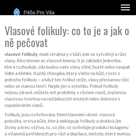
Vlasové folikuly: co to je a jak o
ně pečovat
vlasové folikuly
,
malé struktury v kůži, kde se vytvářejí a růst
vlasy
. Also known as
vlasové kmeny
, it je základní jednotka,
která rozhoduje, zda budou vaše vlasy silné, husté nebo naopak
řídké a křehké.
Každý chloupka, který vidíte na kůži, roste z
jednoho folikulu – a když ten folikul selže, vlasy přestanou růst
nebo se stanou tenčí. Nejde jen o estetiku. Pokud folikuly
nejsou zdravé, můžete mít problémy s růstem vlasů, zvýšenou
vlasovou tvorbou na nežádoucích místech nebo dokonce s
vypadáváním vlasů.
Folikuly jsou ovlivňovány třemi hlavními věcmi:
vlasová
pokožka
,
vrstva kůže, která obklopuje folikuly a dodává jim
živiny a krev
,
výživa
,
to, co jíte, co ovlivňuje produkci kolagenu
a vitamínů potřebných pro růst
a
depilace
,
metody, které mohou