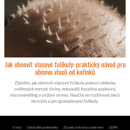
Jak obnovit vlasové folikuly: praktický návod pro
obnovu vlasů od kořínků
Zjistěte, jak obnovit vlasové folikuly pomocí vědecky
ověřených metod: živiny, minoxidil, kyselina azaleová,
microneedling a snížení stresu. Naučte se rozlišovat mezi
mrtvými a jen zpomalenými folikuly.
O nás
Obchodní podmínky
Zásady ochrany soukromí
GDPR