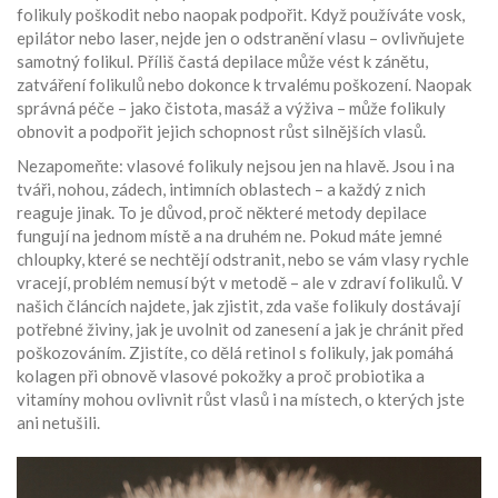
folikuly poškodit nebo naopak podpořit
. Když používáte vosk,
epilátor nebo laser, nejde jen o odstranění vlasu – ovlivňujete
samotný folikul. Příliš častá depilace může vést k zánětu,
zatváření folikulů nebo dokonce k trvalému poškození. Naopak
správná péče – jako čistota, masáž a výživa – může folikuly
obnovit a podpořit jejich schopnost růst silnějších vlasů.
Nezapomeňte: vlasové folikuly nejsou jen na hlavě. Jsou i na
tváři, nohou, zádech, intimních oblastech – a každý z nich
reaguje jinak. To je důvod, proč některé metody depilace
fungují na jednom místě a na druhém ne. Pokud máte jemné
chloupky, které se nechtějí odstranit, nebo se vám vlasy rychle
vracejí, problém nemusí být v metodě – ale v zdraví folikulů. V
našich článcích najdete, jak zjistit, zda vaše folikuly dostávají
potřebné živiny, jak je uvolnit od zanesení a jak je chránit před
poškozováním. Zjistíte, co dělá retinol s folikuly, jak pomáhá
kolagen při obnově vlasové pokožky a proč probiotika a
vitamíny mohou ovlivnit růst vlasů i na místech, o kterých jste
ani netušili.