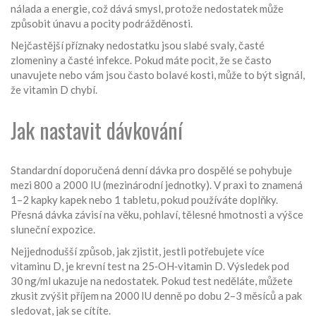
nálada a energie, což dává smysl, protože nedostatek může
způsobit únavu a pocity podrážděnosti.
Nejčastější příznaky nedostatku jsou slabé svaly, časté
zlomeniny a časté infekce. Pokud máte pocit, že se často
unavujete nebo vám jsou často bolavé kosti, může to být signál,
že vitamin D chybí.
Jak nastavit dávkování
Standardní doporučená denní dávka pro dospělé se pohybuje
mezi 800 a 2000 IU (mezinárodní jednotky). V praxi to znamená
1–2 kapky kapek nebo 1 tabletu, pokud používáte doplňky.
Přesná dávka závisí na věku, pohlaví, tělesné hmotnosti a výšce
sluneční expozice.
Nejjednodušší způsob, jak zjistit, jestli potřebujete více
vitaminu D, je krevní test na 25‑OH‑vitamin D. Výsledek pod
30 ng/ml ukazuje na nedostatek. Pokud test neděláte, můžete
zkusit zvýšit příjem na 2000 IU denně po dobu 2–3 měsíců a pak
sledovat, jak se cítíte.