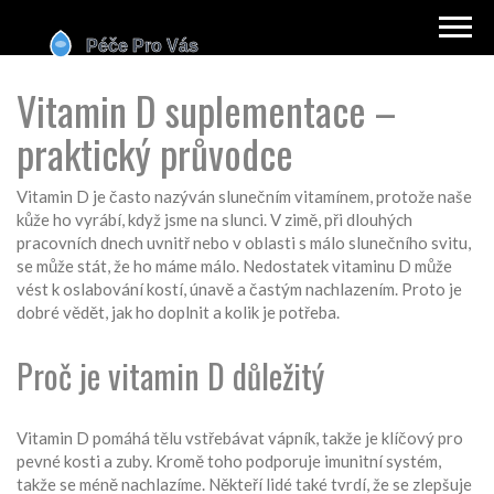
Vitamin D suplementace –
praktický průvodce
Vitamin D je často nazýván slunečním vitamínem, protože naše
kůže ho vyrábí, když jsme na slunci. V zimě, při dlouhých
pracovních dnech uvnitř nebo v oblasti s málo slunečního svitu,
se může stát, že ho máme málo. Nedostatek vitaminu D může
vést k oslabování kostí, únavě a častým nachlazením. Proto je
dobré vědět, jak ho doplnit a kolik je potřeba.
Proč je vitamin D důležitý
Vitamin D pomáhá tělu vstřebávat vápník, takže je klíčový pro
pevné kosti a zuby. Kromě toho podporuje imunitní systém,
takže se méně nachlazíme. Někteří lidé také tvrdí, že se zlepšuje