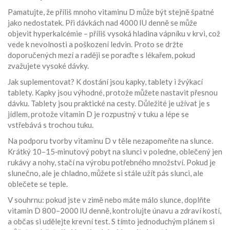
Pamatujte, že příliš mnoho vitaminu D může být stejně špatné
jako nedostatek. Při dávkách nad 4000 IU denně se může
objevit hyperkalcémie – příliš vysoká hladina vápníku v krvi, což
vede k nevolnosti a poškození ledvin. Proto se držte
doporučených mezí a raději se poraďte s lékařem, pokud
zvažujete vysoké dávky.
Jak suplementovat? K dostání jsou kapky, tablety i žvýkací
tablety. Kapky jsou výhodné, protože můžete nastavit přesnou
dávku. Tablety jsou praktické na cesty. Důležité je užívat je s
jídlem, protože vitamin D je rozpustný v tuku a lépe se
vstřebává s trochou tuku.
Na podporu tvorby vitaminu D v těle nezapomeňte na slunce.
Krátký 10–15‑minutový pobyt na slunci v poledne, oblečený jen
rukávy a nohy, stačí na výrobu potřebného množství. Pokud je
slunečno, ale je chladno, můžete si stále užít pás slunci, ale
oblečete se teple.
V souhrnu: pokud jste v zimě nebo máte málo slunce, doplňte
vitamin D 800–2000 IU denně, kontrolujte únavu a zdraví kostí,
a občas si udělejte krevní test. S tímto jednoduchým plánem si