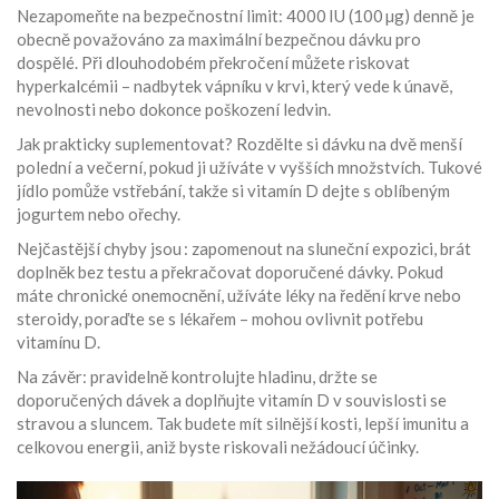
Nezapomeňte na bezpečnostní limit: 4000 IU (100 µg) denně je
obecně považováno za maximální bezpečnou dávku pro
dospělé. Při dlouhodobém překročení můžete riskovat
hyperkalcémii – nadbytek vápníku v krvi, který vede k únavě,
nevolnosti nebo dokonce poškození ledvin.
Jak prakticky suplementovat? Rozdělte si dávku na dvě menší
polední a večerní, pokud ji užíváte v vyšších množstvích. Tukové
jídlo pomůže vstřebání, takže si vitamín D dejte s oblíbeným
jogurtem nebo ořechy.
Nejčastější chyby jsou : zapomenout na sluneční expozici, brát
doplněk bez testu a překračovat doporučené dávky. Pokud
máte chronické onemocnění, užíváte léky na ředění krve nebo
steroidy, poraďte se s lékařem – mohou ovlivnit potřebu
vitamínu D.
Na závěr: pravidelně kontrolujte hladinu, držte se
doporučených dávek a doplňujte vitamín D v souvislosti se
stravou a sluncem. Tak budete mít silnější kosti, lepší imunitu a
celkovou energii, aniž byste riskovali nežádoucí účinky.