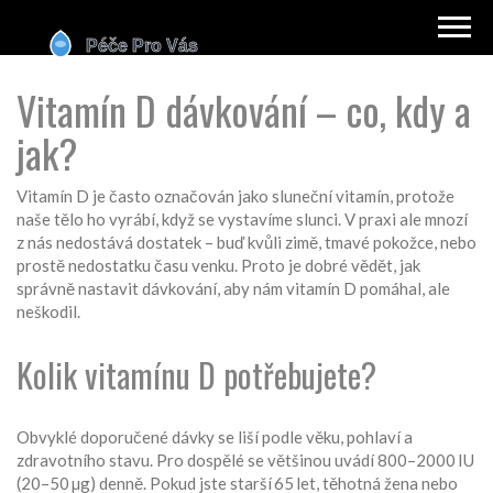
Vitamín D dávkování – co, kdy a
jak?
Vitamín D je často označován jako sluneční vitamín, protože
naše tělo ho vyrábí, když se vystavíme slunci. V praxi ale mnozí
z nás nedostává dostatek – buď kvůli zimě, tmavé pokožce, nebo
prostě nedostatku času venku. Proto je dobré vědět, jak
správně nastavit dávkování, aby nám vitamín D pomáhal, ale
neškodil.
Kolik vitamínu D potřebujete?
Obvyklé doporučené dávky se liší podle věku, pohlaví a
zdravotního stavu. Pro dospělé se většinou uvádí 800–2000 IU
(20–50 µg) denně. Pokud jste starší 65 let, těhotná žena nebo