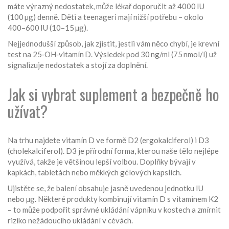
máte výrazný nedostatek, může lékař doporučit až 4000 IU
(100 µg) denně. Děti a teenageri mají nižší potřebu – okolo
400–600 IU (10–15 µg).
Nejjednodušší způsob, jak zjistit, jestli vám něco chybí, je krevní
test na 25‑OH‑vitamín D. Výsledek pod 30 ng/ml (75 nmol/l) už
signalizuje nedostatek a stojí za doplnění.
Jak si vybrat suplement a bezpečně ho
užívat?
Na trhu najdete vitamín D ve formě D2 (ergokalciferol) i D3
(cholekalciferol). D3 je přírodní forma, kterou naše tělo nejlépe
využívá, takže je většinou lepší volbou. Doplňky bývají v
kapkách, tabletách nebo měkkých gélových kapslích.
Ujistěte se, že balení obsahuje jasně uvedenou jednotku IU
nebo µg. Některé produkty kombinují vitamín D s vitaminem K2
– to může podpořit správné ukládání vápníku v kostech a zmírnit
riziko nežádoucího ukládání v cévách.