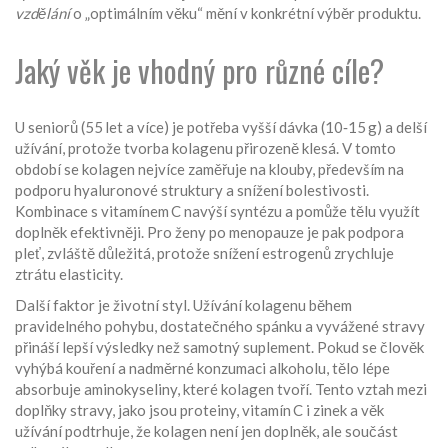
vzdělání
o „optimálním věku“ mění v konkrétní výběr produktu.
Jaký věk je vhodný pro různé cíle?
U seniorů (55 let a více) je potřeba vyšší dávka (10‑15 g) a delší
užívání, protože tvorba kolagenu přirozeně klesá. V tomto
období se kolagen nejvíce zaměřuje na
klouby
,
především na
podporu hyaluronové struktury a snížení bolestivosti
.
Kombinace s vitamínem C navýší syntézu a pomůže tělu využít
doplněk efektivněji. Pro ženy po menopauze je pak podpora
pleť
,
zvláště důležitá, protože snížení estrogenů zrychluje
ztrátu elasticity
.
Další faktor je životní styl. Užívání kolagenu během
pravidelného pohybu, dostatečného spánku a vyvážené stravy
přináší lepší výsledky než samotný suplement. Pokud se člověk
vyhýbá kouření a nadměrné konzumaci alkoholu, tělo lépe
absorbuje aminokyseliny, které kolagen tvoří. Tento vztah mezi
doplňky stravy
,
jako jsou proteiny, vitamín C i zinek
a věk
užívání podtrhuje, že kolagen není jen doplněk, ale součást