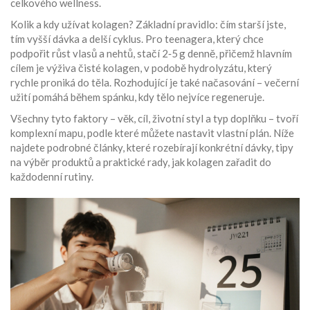
celkového wellness.
Kolik a kdy užívat kolagen? Základní pravidlo: čím starší jste,
tím vyšší dávka a delší cyklus. Pro teenagera, který chce
podpořit růst vlasů a nehtů, stačí 2‑5 g denně, přičemž hlavním
cílem je výživa čisté
kolagen
,
v podobě hydrolyzátu, který
rychle proniká do těla
. Rozhodující je také načasování – večerní
užití pomáhá během spánku, kdy tělo nejvíce regeneruje.
Všechny tyto faktory – věk, cíl, životní styl a typ doplňku – tvoří
komplexní mapu, podle které můžete nastavit vlastní plán. Níže
najdete podrobné články, které rozebírají konkrétní dávky, tipy
na výběr produktů a praktické rady, jak kolagen zařadit do
každodenní rutiny.