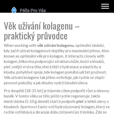
Věk užívání kolagenu –
praktický průvodce
When working with
věk užívání kolagenu
,
optimální období,
kdy začít užívat kolagenové doplňky pro maximální přínos
. Also
known as
optimální věk pro kolagen
, it interacts closely with
kolagen
,
bílkovina podporující strukturu kůže, kostí a kloubů
,
pleť
,
vnější vrstva těla, která těží z hydratace a elasticity
a
klouby
,
pohyblivé spoje, kde kolagen pomáhá udržet pružnost
.
Věk užívání kolagenu tak přímo ovlivňuje, jak rychle se zlepší
pevnost pokožky a jak dlouho vydrží kloubní úleva.
Pro dospělé (18‑35 let) je hlavním cílem podpořit růst a obnovu
buněk. V tomto věku se tělo ještě rychle regeneruje, takže
menší dávka (5‑10 g denně) stačí k podpoře
pleť
a lehké úlevy v
kloubech. Sportovci často volí hydrolyzovaný kolagen, který se
rychle vstřebává a zkracuje dobu zotavení po tréninku. Zde se