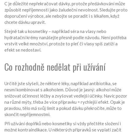
C je důležité nepřekračovat dávky, protože předávkování může
způsobit nepříjemnosti jako žaludeční nevolnost. Sledujte proto
doporučení výrobce, ale nebojte se poradit i s lékařem, když
chcete dávku upravit.
Stejně tak u kosmetiky – například séra na vlasy nebo
hydratační krémy nanášejte přesně podle návodu. Není potřeba
vrstvit velké množství, protože to pleť či vlasy spíš zatíží a
efekt se nedostaví.
Co rozhodně nedělat při užívání
Určitě jste slyšeli, že některé léky, například antibiotika, se
nesmí kombinovat s alkoholem. Důvod je jasný: alkohol může
snižovat účinnost léčby a zvyšovat vedlejší účinky. Navíc pozor
na různé mýty, třeba že více přípravku = rychlejší efekt. Opak je
pravdou, tělo má svůj limit a pokud dávku překročíte, může to
skončit nepříjemnostmi.
Při užívání doplňků nebo kosmetiky si vždy přečtěte složení i
možné kontraindikace. U některých přípravků se vyplatí začít