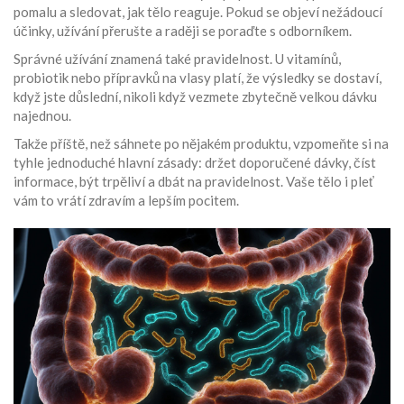
pomalu a sledovat, jak tělo reaguje. Pokud se objeví nežádoucí
účinky, užívání přerušte a raději se poraďte s odborníkem.
Správné užívání znamená také pravidelnost. U vitamínů,
probiotik nebo přípravků na vlasy platí, že výsledky se dostaví,
když jste důslední, nikoli když vezmete zbytečně velkou dávku
najednou.
Takže příště, než sáhnete po nějakém produktu, vzpomeňte si na
tyhle jednoduché hlavní zásady: držet doporučené dávky, číst
informace, být trpěliví a dbát na pravidelnost. Vaše tělo i pleť
vám to vrátí zdravím a lepším pocitem.