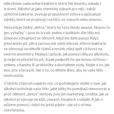
mikrobiom
,
sada miliard bakterií, které řídí imunitu, náladu i
trávení
.
Alkohol je jako chemický výbuch pro něj—zabíjí
užitečné bakterie, zvyšuje propustnost střeva a způsobuje
záněty, které se projevují i na kůži, ve vlasech nebo únavou.
Neexistuje žádný „detox“, který by tyto škody smazal. Nejsou to
jen „výlučky“—jsou to trvalé změny v buňkách. Ale tělo má
úžasnou schopnost se obnovit, když mu dáte pauzu. Když
přestanete pít, játra začnou tuk odstraňovat, střevní bakterie
se obnovují za několik týdnů a mozek získá zpět citlivost na
neurotransmitery. Nejlepší způsob, jak pomoci tělu po alkoholu,
je nejprve přestat ho pít. A pak podpořit ho správnou výživou—
zinkem, vitamíny B, probiotiky a dostatkem vody. Nejde o to, jak
moc jste včera pili. Jde o to, co děláte dnes, aby se vaše tělo
nezhroutilo.
V těchto článcích najdete vše, co potřebujete vědět o tom, jak
alkohol ovlivňuje vaše tělo, jaké látky ho pomáhají obnovovat a
proč některé „detox“ metody jsou jen marketing. Uvidíte, jak se
alkohol projevuje na kůži, vlasech, kloubech i náladě. A jak si
můžete pomoci, i když ho ještě pijete—ale už s očima
otevřenýma.