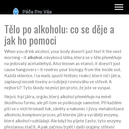
Tělo po alkoholu: co se děje a
jak ho pomoci
When you drink alcohol, your body doesn’t just feel it the next
morning—it
alkohol
,
návyková látka, která se v těle přeměňuje
na jedovatý acetaldehyd
. Also known as
etanol
, it doesn’t just
cause hangovers—it rewires your biology from the inside out.
Každá sklenice, i ta malá, spustí řetězec reakcí, které ničí játra,
zaplavují mozek toxiny a rozbíjejí rovnováhu ve střevě. A
nejhorší? Tyto škody nezmizí jen proto, že jste se vyspal.
Nejvíc trpí
játra
,
orgán, který alkohol přeměňuje na méně
škodlivou formu, ale při tom se poškozuje samotné
.
Při každém
pití se v nich hromadí tuk, záněty a nakonec i jizvy.
metabolizace
alkoholu
,
komplexní proces, při kterém játra vyrábějí enzymy,
které alkohol rozkládají
.
Ale když ho pijete často, tyto enzymy
přestanou stačit. A pak začnou trpět i další orgány.
střevní