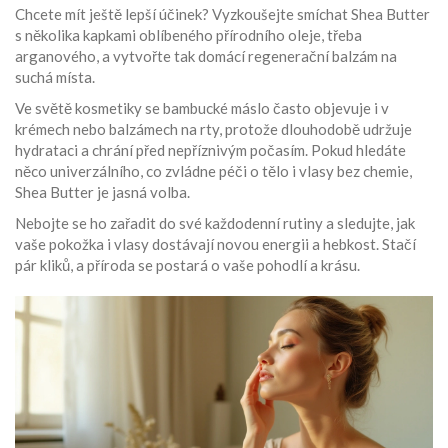
Chcete mít ještě lepší účinek? Vyzkoušejte smíchat Shea Butter
s několika kapkami oblíbeného přírodního oleje, třeba
arganového, a vytvořte tak domácí regenerační balzám na
suchá místa.
Ve světě kosmetiky se bambucké máslo často objevuje i v
krémech nebo balzámech na rty, protože dlouhodobě udržuje
hydrataci a chrání před nepříznivým počasím. Pokud hledáte
něco univerzálního, co zvládne péči o tělo i vlasy bez chemie,
Shea Butter je jasná volba.
Nebojte se ho zařadit do své každodenní rutiny a sledujte, jak
vaše pokožka i vlasy dostávají novou energii a hebkost. Stačí
pár kliků, a příroda se postará o vaše pohodlí a krásu.