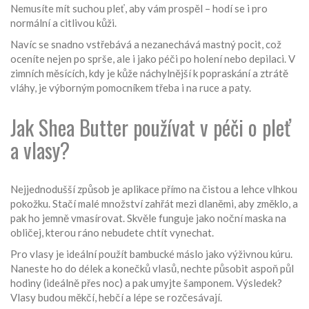
Nemusíte mít suchou pleť, aby vám prospěl – hodí se i pro
normální a citlivou kůži.
Navíc se snadno vstřebává a nezanechává mastný pocit, což
oceníte nejen po sprše, ale i jako péči po holení nebo depilaci. V
zimních měsících, kdy je kůže náchylnější k popraskání a ztrátě
vláhy, je výborným pomocníkem třeba i na ruce a paty.
Jak Shea Butter používat v péči o pleť
a vlasy?
Nejjednodušší způsob je aplikace přímo na čistou a lehce vlhkou
pokožku. Stačí malé množství zahřát mezi dlaněmi, aby změklo, a
pak ho jemně vmasírovat. Skvěle funguje jako noční maska na
obličej, kterou ráno nebudete chtít vynechat.
Pro vlasy je ideální použít bambucké máslo jako výživnou kúru.
Naneste ho do délek a konečků vlasů, nechte působit aspoň půl
hodiny (ideálně přes noc) a pak umyjte šamponem. Výsledek?
Vlasy budou měkčí, hebčí a lépe se rozčesávají.