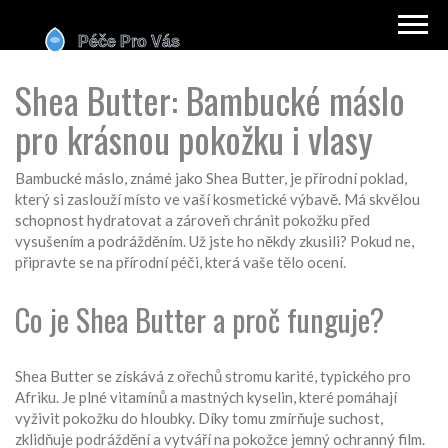
Shea Butter: Bambucké máslo
pro krásnou pokožku i vlasy
Bambucké máslo, známé jako Shea Butter, je přírodní poklad,
který si zaslouží místo ve vaší kosmetické výbavě. Má skvělou
schopnost hydratovat a zároveň chránit pokožku před
vysušením a podrážděním. Už jste ho někdy zkusili? Pokud ne,
připravte se na přírodní péči, která vaše tělo ocení.
Co je Shea Butter a proč funguje?
Shea Butter se získává z ořechů stromu karité, typického pro
Afriku. Je plné vitamínů a mastných kyselin, které pomáhají
vyživit pokožku do hloubky. Díky tomu zmírňuje suchost,
zklidňuje podráždění a vytváří na pokožce jemný ochranný film.