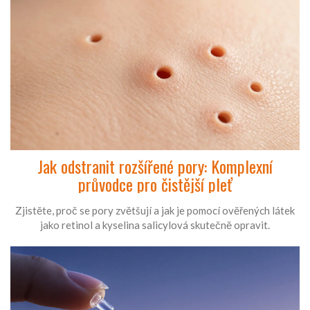
Jak odstranit rozšířené pory: Komplexní
průvodce pro čistější pleť
Zjistěte, proč se pory zvětšují a jak je pomocí ověřených látek
jako retinol a kyselina salicylová skutečně opravit.