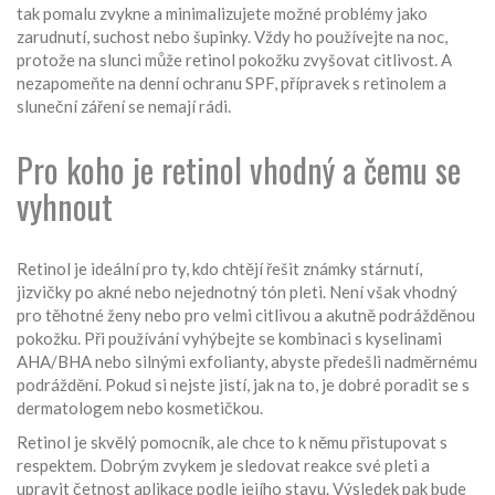
tak pomalu zvykne a minimalizujete možné problémy jako
zarudnutí, suchost nebo šupinky. Vždy ho používejte na noc,
protože na slunci může retinol pokožku zvyšovat citlivost. A
nezapomeňte na denní ochranu SPF, přípravek s retinolem a
sluneční záření se nemají rádi.
Pro koho je retinol vhodný a čemu se
vyhnout
Retinol je ideální pro ty, kdo chtějí řešit známky stárnutí,
jizvičky po akné nebo nejednotný tón pleti. Není však vhodný
pro těhotné ženy nebo pro velmi citlivou a akutně podrážděnou
pokožku. Při používání vyhýbejte se kombinaci s kyselinami
AHA/BHA nebo silnými exfolianty, abyste předešli nadměrnému
podráždění. Pokud si nejste jistí, jak na to, je dobré poradit se s
dermatologem nebo kosmetičkou.
Retinol je skvělý pomocník, ale chce to k němu přistupovat s
respektem. Dobrým zvykem je sledovat reakce své pleti a
upravit četnost aplikace podle jejího stavu. Výsledek pak bude