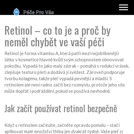
Retinol – co to je a proč by
neměl chybět ve vaší péči
Retinol je forma vitamínu A, která patří mezi nejoblíbenější
látky v kosmetice hlavně kvůli svým schopnostem obnovovat
pokožku. Vypadá to jako malý zázrak – pomáhá s redukcí vrásek,
zlepšuje texturu pleti a dodává jí svěžest. Zároveň podporuje
tvorbu kolagenu, takže pleť vypadá pevnější a mladší. S
retinolem ale není radno začít bez rozmyslu, protože jeho síla
může dopřát i podráždění, pokud se používá nevhodně.
Jak začít používat retinol bezpečně
Když s retinolem začínáte, začněte opravdu pomalu – stačí
aplikovat malé množství třeba jen dvakrát týdně. Vaše pleť si