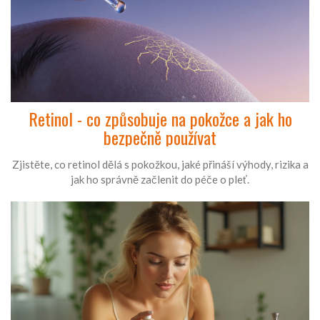
Retinol - co způsobuje na pokožce a jak ho
bezpečně používat
Zjistěte, co retinol dělá s pokožkou, jaké přináší výhody, rizika a
jak ho správně začlenit do péče o pleť.