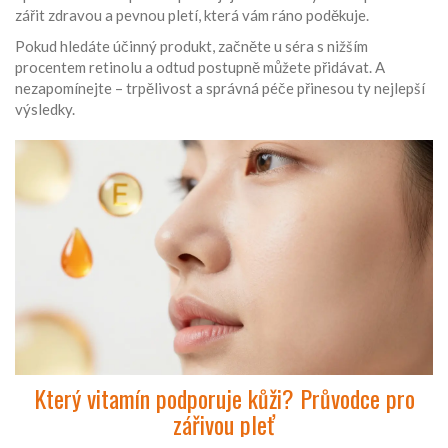
zářit zdravou a pevnou pletí, která vám ráno poděkuje.
Pokud hledáte účinný produkt, začněte u séra s nižším
procentem retinolu a odtud postupně můžete přidávat. A
nezapomínejte – trpělivost a správná péče přinesou ty nejlepší
výsledky.
Který vitamín podporuje kůži? Průvodce pro
zářivou pleť