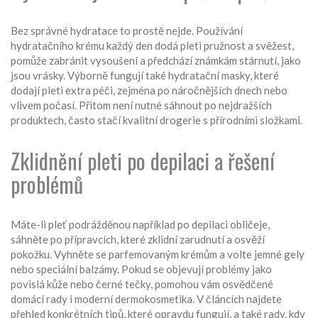
Bez správné hydratace to prostě nejde. Používání
hydratačního krému každý den dodá pleti pružnost a svěžest,
pomůže zabránit vysoušení a předchází známkám stárnutí, jako
jsou vrásky. Výborně fungují také hydratační masky, které
dodají pleti extra péči, zejména po náročnějších dnech nebo
vlivem počasí. Přitom není nutné sáhnout po nejdražších
produktech, často stačí kvalitní drogerie s přírodními složkami.
Zklidnění pleti po depilaci a řešení
problémů
Máte-li pleť podrážděnou například po depilaci obličeje,
sáhněte po přípravcích, které zklidní zarudnutí a osvěží
pokožku. Vyhněte se parfemovaným krémům a volte jemné gely
nebo speciální balzámy. Pokud se objevují problémy jako
povislá kůže nebo černé tečky, pomohou vám osvědčené
domácí rady i moderní dermokosmetika. V článcích najdete
přehled konkrétních tipů, které opravdu fungují, a také rady, kdy