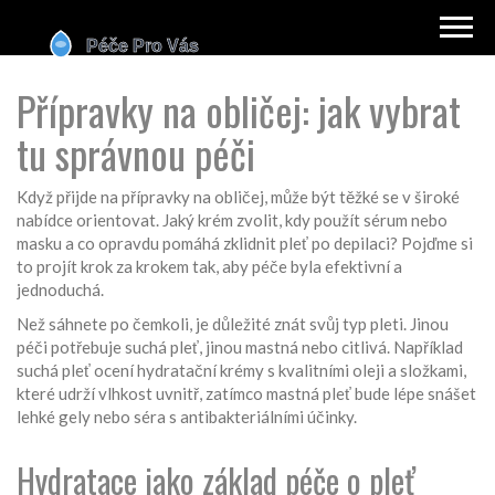
Přípravky na obličej: jak vybrat
tu správnou péči
Když přijde na přípravky na obličej, může být těžké se v široké
nabídce orientovat. Jaký krém zvolit, kdy použít sérum nebo
masku a co opravdu pomáhá zklidnit pleť po depilaci? Pojďme si
to projít krok za krokem tak, aby péče byla efektivní a
jednoduchá.
Než sáhnete po čemkoli, je důležité znát svůj typ pleti. Jinou
péči potřebuje suchá pleť, jinou mastná nebo citlivá. Například
suchá pleť ocení hydratační krémy s kvalitními oleji a složkami,
které udrží vlhkost uvnitř, zatímco mastná pleť bude lépe snášet
lehké gely nebo séra s antibakteriálními účinky.
Hydratace jako základ péče o pleť