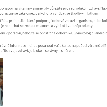
ohatou na vitamíny a minerály důležité pro reprodukční zdraví. Napří
poručuje se také omezit alkohol a vyhýbat se škodlivým látkám.
řeba probiotika, která podporují celkové zdraví organismu, nebo kol
e je nenechat se zmást reklamami a vybírat kvalitní produkty.
ení v pořádku, nebojte se obrátit na odborníka. Gynekolog či androl
správné informace mohou posunout vaše šance na početí výrazně blíž k
dpoříte svoje zdraví, je krokem správným směrem.