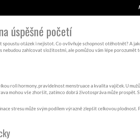
 na úspěšné početí
 spoustu otázek i nejistot. Co ovlivňuje schopnost otěhotnět? A jak
vás nebudou zahlcovat složitostmi, ale pomůžou vám lépe porozumět to
lkou roli hormony, pravidelnost menstruace a kvalita vajíček. U mužů z
trava mohou vše zhoršit, zatímco dobrá životospráva může prospět. St
iminace stresu může svým podílem výrazně zlepšit celkovou plodnost.
cky