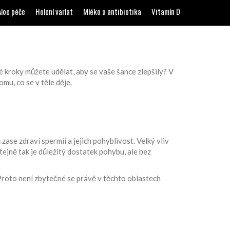
Aloe péče
Holení varlat
Mléko a antibiotika
Vitamín D
é kroky můžete udělat, aby se vaše šance zlepšily? V
mu, co se v těle děje.
ase zdraví spermií a jejich pohyblivost. Velký vliv
ejně tak je důležitý dostatek pohybu, ale bez
 Proto není zbytečné se právě v těchto oblastech