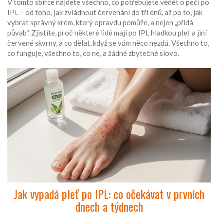
V tomto sbírce najdete všechno, co potřebujete vědět o péči po
IPL – od toho, jak zvládnout červenání do tří dnů, až po to, jak
vybrat správný krém, který opravdu pomůže, a nejen „přidá
půvab“. Zjistíte, proč některé lidé mají po IPL hladkou pleť a jiní
červené skvrny, a co dělat, když se vám něco nezdá. Všechno to,
co funguje, všechno to, co ne, a žádné zbytečné slovo.
Jak vypadá pleť po IPL: co očekávat v prvních
dnech a týdnech