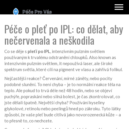
Péče o pleť po IPL: co dělat, aby
nečervenala a neškodila
Co se děje s
pleťí po IPL
,
intenzivním pulzním světlem
používaným k trvalému odstranění chloupků
. Also known as
intenzivním pulzním světlem
, it
nepoužívá laser, ale široké
spektrum světla, které cílí na pigment ve vlasu a zahřívá folikul
.
Nejčastější reakce? Červenání, mírné záněty, nebo pocity
podobné slunění. To není chyba – je to normální reakce těla na
teplo. Ale pokud to trvá déle než 48 hodin, nebo se objeví
puchýře, popraskání nebo silná bolest, je čas zkontrolovat, co
jste dělali špatně. Největší chyba? Používání kyseliny
glykolové, retinolu nebo peelingů hned po zákroku. Tyto látky
způsobí, že vaše pleť bude citlivá jako novorozenecká kůže – a
to přesně to, co nechcete.