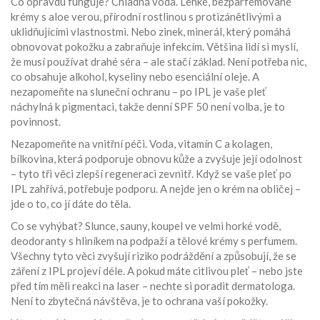
Co opravdu funguje? Chladná voda. Lehké, bezparfémované
krémy s
aloe verou
,
přírodní rostlinou s protizánětlivými a
uklidňujícími vlastnostmi
. Nebo
zinek
,
minerál, který pomáhá
obnovovat pokožku a zabraňuje infekcím
. Většina lidí si myslí,
že musí používat drahé séra – ale stačí základ. Není potřeba nic,
co obsahuje alkohol, kyseliny nebo esenciální oleje. A
nezapomeňte na sluneční ochranu – po IPL je vaše pleť
náchylná k pigmentaci, takže denní SPF 50 není volba, je to
povinnost.
Nezapomeňte na vnitřní péči. Voda, vitamín C a
kolagen
,
bílkovina, která podporuje obnovu kůže a zvyšuje její odolnost
– tyto tři věci zlepší regeneraci zevnitř. Když se vaše pleť po
IPL zahřívá, potřebuje podporu. A nejde jen o krém na obličej –
jde o to, co jí dáte do těla.
Co se vyhýbat? Slunce, sauny, koupel ve velmi horké vodě,
deodoranty s hliníkem na podpaží a tělové krémy s perfumem.
Všechny tyto věci zvyšují riziko podráždění a způsobují, že se
záření z IPL projeví déle. A pokud máte citlivou pleť – nebo jste
před tím měli reakci na laser – nechte si poradit dermatologa.
Není to zbytečná návštěva, je to ochrana vaší pokožky.