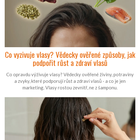
Co vyzivuje vlasy? Vědecky ověřené způsoby, jak
podpořit růst a zdraví vlasů
Co opravdu výživuje vlasy? Vědecky ověřené živiny, potraviny
a zvyky, které podporují růst a zdraví vlasů - a co je jen
marketing. Vlasy rostou zevnitř, ne z šamponu.