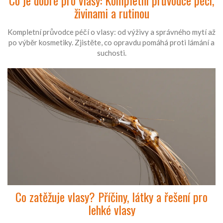
Co je dobré pro vlasy: Kompletní průvodce péčí,
živinami a rutinou
Kompletní průvodce péčí o vlasy: od výživy a správného mytí až
po výběr kosmetiky. Zjistěte, co opravdu pomáhá proti lámání a
suchosti.
Co zatěžuje vlasy? Příčiny, látky a řešení pro
lehké vlasy