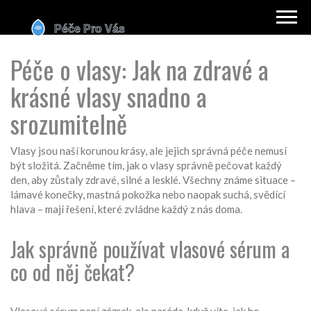
Péče o vlasy: Jak na zdravé a
krásné vlasy snadno a
srozumitelně
Vlasy jsou naší korunou krásy, ale jejich správná péče nemusí
být složitá. Začněme tím, jak o vlasy správně pečovat každý
den, aby zůstaly zdravé, silné a lesklé. Všechny známe situace –
lámavé konečky, mastná pokožka nebo naopak suchá, svědící
hlava – mají řešení, které zvládne každý z nás doma.
Jak správně používat vlasové sérum a
co od něj čekat?