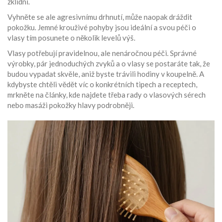
zklidní.
Vyhněte se ale agresivnímu drhnutí, může naopak dráždit
pokožku. Jemné krouživé pohyby jsou ideální a svou péči o
vlasy tím posunete o několik levelů výš.
Vlasy potřebují pravidelnou, ale nenáročnou péči. Správné
výrobky, pár jednoduchých zvyků a o vlasy se postaráte tak, že
budou vypadat skvěle, aniž byste trávili hodiny v koupelně. A
kdybyste chtěli vědět víc o konkrétních tipech a receptech,
mrkněte na články, kde najdete třeba rady o vlasových sérech
nebo masáži pokožky hlavy podrobněji.