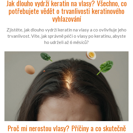
Jak dlouho vydrží keratin na vlasy? Všechno, co
potřebujete vědět o trvanlivosti keratinového
vyhlazování
Zjistěte, jak dlouho vydrží keratin na vlasy a co ovlivňuje jeho
trvanlivost. Víte, jak správně péči o vlasy po keratinu, abyste
ho udrželi až 6 měsíců?
Proč mi nerostou vlasy? Příčiny a co skutečně