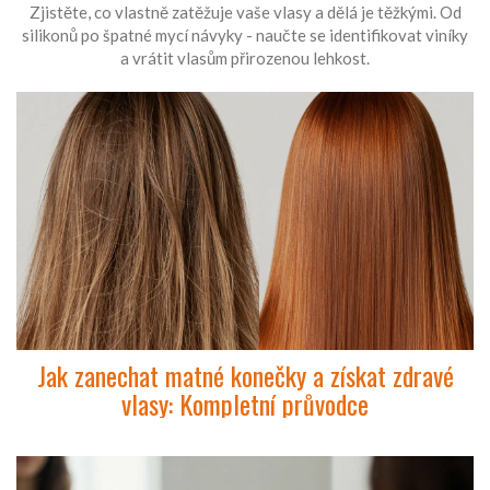
Zjistěte, co vlastně zatěžuje vaše vlasy a dělá je těžkými. Od
silikonů po špatné mycí návyky - naučte se identifikovat viníky
a vrátit vlasům přirozenou lehkost.
Jak zanechat matné konečky a získat zdravé
vlasy: Kompletní průvodce