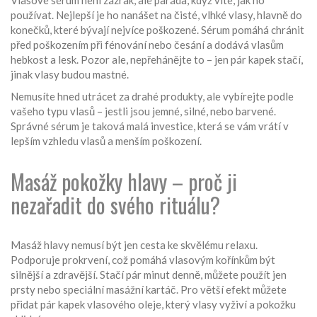
Vlasové sérum není zázrak, ale paráda, když víte, jak ho
používat. Nejlepší je ho nanášet na čisté, vlhké vlasy, hlavně do
konečků, které bývají nejvíce poškozené. Sérum pomáhá chránit
před poškozením při fénování nebo česání a dodává vlasům
hebkost a lesk. Pozor ale, nepřehánějte to – jen pár kapek stačí,
jinak vlasy budou mastné.
Nemusíte hned utrácet za drahé produkty, ale vybírejte podle
vašeho typu vlasů – jestli jsou jemné, silné, nebo barvené.
Správné sérum je taková malá investice, která se vám vrátí v
lepším vzhledu vlasů a menším poškození.
Masáž pokožky hlavy – proč ji
nezařadit do svého rituálu?
Masáž hlavy nemusí být jen cesta ke skvělému relaxu.
Podporuje prokrvení, což pomáhá vlasovým kořínkům být
silnější a zdravější. Stačí pár minut denně, můžete použít jen
prsty nebo speciální masážní kartáč. Pro větší efekt můžete
přidat pár kapek vlasového oleje, který vlasy vyživí a pokožku