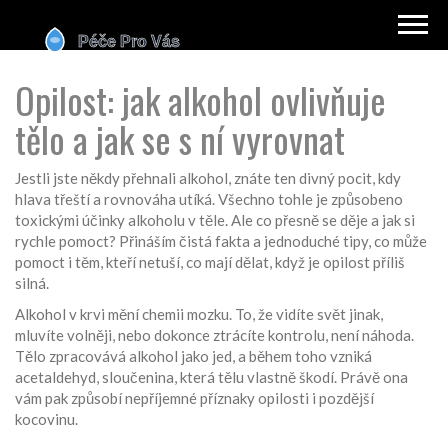
Opilost: jak alkohol ovlivňuje
tělo a jak se s ní vyrovnat
Jestli jste někdy přehnali alkohol, znáte ten divný pocit, kdy
hlava třeští a rovnováha utíká. Všechno tohle je způsobeno
toxickými účinky alkoholu v těle. Ale co přesně se děje a jak si
rychle pomoct? Přináším čistá fakta a jednoduché tipy, co může
pomoct i těm, kteří netuší, co mají dělat, když je opilost příliš
silná.
Alkohol v krvi mění chemii mozku. To, že vidíte svět jinak,
mluvíte volněji, nebo dokonce ztrácíte kontrolu, není náhoda.
Tělo zpracovává alkohol jako jed, a během toho vzniká
acetaldehyd, sloučenina, která tělu vlastně škodí. Právě ona
vám pak způsobí nepříjemné příznaky opilosti i pozdější
kocovinu.