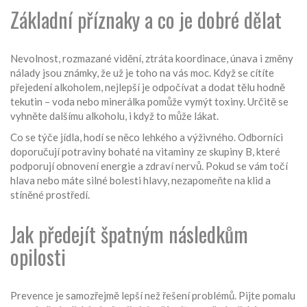
Základní příznaky a co je dobré dělat
Nevolnost, rozmazané vidění, ztráta koordinace, únava i změny
nálady jsou známky, že už je toho na vás moc. Když se cítíte
přejedení alkoholem, nejlepší je odpočívat a dodat tělu hodně
tekutin – voda nebo minerálka pomůže vymýt toxiny. Určitě se
vyhněte dalšímu alkoholu, i když to může lákat.
Co se týče jídla, hodí se něco lehkého a výživného. Odborníci
doporučují potraviny bohaté na vitaminy ze skupiny B, které
podporují obnovení energie a zdraví nervů. Pokud se vám točí
hlava nebo máte silné bolesti hlavy, nezapomeňte na klid a
stíněné prostředí.
Jak předejít špatným následkům
opilosti
Prevence je samozřejmě lepší než řešení problémů. Pijte pomalu