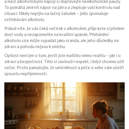
a mezi alkoholickými nápoji si dopřávejte nealkoholické pauzy.
To pomáhá zmírnit nápor na játra a zlepšuje vaši kontrolu nad
situací. Nikdy nepijte na lačný žaludek – jídlo zpomaluje
vstřebávání alkoholu.
Pokud víte, že vás čeká večírek s alkoholem, připravte si předem
dost vody a nezapomeňte na kvalitní spánek. Přehánění
alkoholu sice může vypadat jako sranda, ale jeho důsledky na
zdraví a pohodu nejsou k smíchu.
Opilost není jen o tom, jestli jste maličko mimo realitu – jde i o
zdraví a bezpečnost. Tělo si zaslouží respekt, i když chceme užít
večer. Proto pamatujte, že umírněnost a péče o sebe vám ušetří
spoustu nepříjemností.