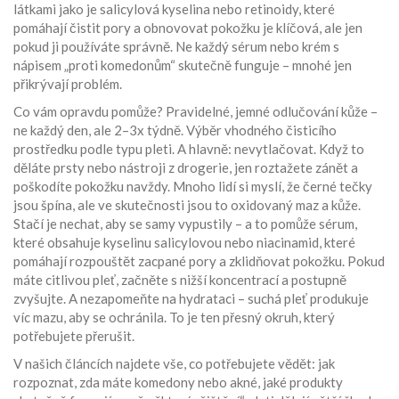
látkami jako je salicylová kyselina nebo retinoidy, které
pomáhají čistit pory a obnovovat pokožku
je klíčová, ale jen
pokud ji používáte správně. Ne každý sérum nebo krém s
nápisem „proti komedonům“ skutečně funguje – mnohé jen
přikrývají problém.
Co vám opravdu pomůže? Pravidelné, jemné odlučování kůže –
ne každý den, ale 2–3x týdně. Výběr vhodného čisticího
prostředku podle typu pleti. A hlavně: nevytlačovat. Když to
děláte prsty nebo nástroji z drogerie, jen roztažete zánět a
poškodíte pokožku navždy. Mnoho lidí si myslí, že černé tečky
jsou špína, ale ve skutečnosti jsou to oxidovaný maz a kůže.
Stačí je nechat, aby se samy vypustily – a to pomůže
sérum
,
které obsahuje kyselinu salicylovou nebo niacinamid, které
pomáhají rozpouštět zacpané pory a zklidňovat pokožku
. Pokud
máte citlivou pleť, začněte s nižší koncentrací a postupně
zvyšujte. A nezapomeňte na hydrataci – suchá pleť produkuje
víc mazu, aby se ochránila. To je ten přesný okruh, který
potřebujete přerušit.
V našich článcích najdete vše, co potřebujete vědět: jak
rozpoznat, zda máte komedony nebo akné, jaké produkty