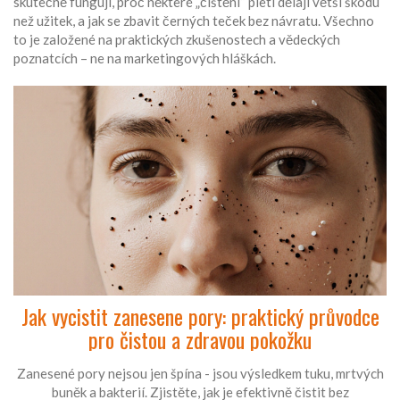
skutečně fungují, proč některé „čištění“ pleti dělají větší škodu
než užitek, a jak se zbavit černých teček bez návratu. Všechno
to je založené na praktických zkušenostech a vědeckých
poznatcích – ne na marketingových hláškách.
Jak vycistit zanesene pory: praktický průvodce
pro čistou a zdravou pokožku
Zanesené pory nejsou jen špína - jsou výsledkem tuku, mrtvých
buněk a bakterií. Zjistěte, jak je efektivně čistit bez