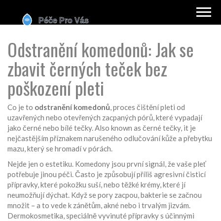
Odstranění komedonů: Jak se
zbavit černých teček bez
poškození pleti
Co je to
odstranění komedonů
,
proces čištění pleti od
uzavřených nebo otevřených zacpaných pórů, které vypadají
jako černé nebo bílé tečky
. Also known as
černé tečky
, it
je
nejčastějším příznakem narušeného odlučování kůže a přebytku
mazu, který se hromadí v pórách
.
Nejde jen o estetiku. Komedony jsou první signál, že vaše pleť
potřebuje jinou péči. Často je způsobují příliš agresivní čisticí
přípravky, které pokožku suší, nebo těžké krémy, které jí
neumožňují dýchat. Když se pory zacpou, bakterie se začnou
množit – a to vede k zánětům, akné nebo i trvalým jizvám.
Dermokosmetika
,
speciálně vyvinuté přípravky s účinnými