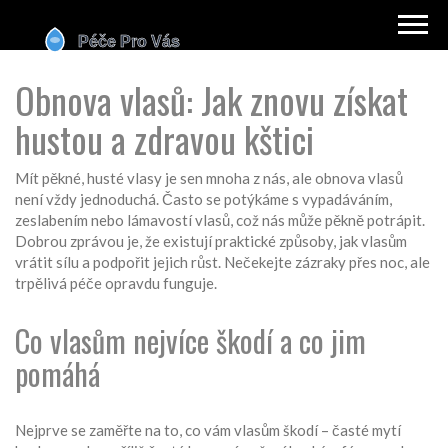
Obnova vlasů: Jak znovu získat
hustou a zdravou kštici
Mít pěkné, husté vlasy je sen mnoha z nás, ale obnova vlasů
není vždy jednoduchá. Často se potýkáme s vypadáváním,
zeslabením nebo lámavostí vlasů, což nás může pěkně potrápit.
Dobrou zprávou je, že existují praktické způsoby, jak vlasům
vrátit sílu a podpořit jejich růst. Nečekejte zázraky přes noc, ale
trpělivá péče opravdu funguje.
Co vlasům nejvíce škodí a co jim
pomáhá
Nejprve se zaměřte na to, co vám vlasům škodí – časté mytí