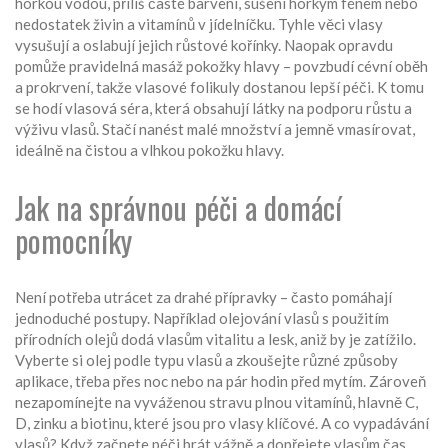
horkou vodou, příliš časté barvení, sušení horkým fénem nebo
nedostatek živin a vitamínů v jídelníčku. Tyhle věci vlasy
vysušují a oslabují jejich růstové kořínky. Naopak opravdu
pomůže pravidelná masáž pokožky hlavy – povzbudí cévní oběh
a prokrvení, takže vlasové folikuly dostanou lepší péči. K tomu
se hodí vlasová séra, která obsahují látky na podporu růstu a
výživu vlasů. Stačí nanést malé množství a jemně vmasírovat,
ideálně na čistou a vlhkou pokožku hlavy.
Jak na správnou péči a domácí
pomocníky
Není potřeba utrácet za drahé přípravky – často pomáhají
jednoduché postupy. Například olejování vlasů s použitím
přírodních olejů dodá vlasům vitalitu a lesk, aniž by je zatížilo.
Vyberte si olej podle typu vlasů a zkoušejte různé způsoby
aplikace, třeba přes noc nebo na pár hodin před mytím. Zároveň
nezapomínejte na vyváženou stravu plnou vitamínů, hlavně C,
D, zinku a biotinu, které jsou pro vlasy klíčové. A co vypadávání
vlasů? Když začnete péči brát vážně a dopřejete vlasům čas,