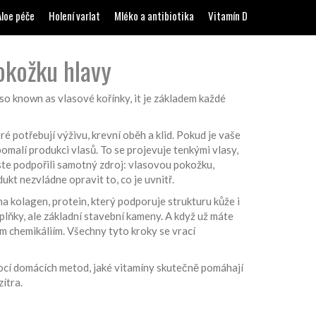
Aloe péče
Holení varlat
Mléko a antibiotika
Vitamín D
pokožku hlavy
lso known as
vlasové kořínky
, it
je základem každé
é potřebují výživu, krevní oběh a klid. Pokud je vaše
malí produkci vlasů. To se projevuje tenkými vlasy,
ste podpořili samotný zdroj:
vlasovou pokožku
,
ukt nezvládne opravit to, co je uvnitř.
 na
kolagen
,
protein, který podporuje strukturu kůže i
oplňky, ale základní stavební kameny. A když už máte
ním chemikáliím. Všechny tyto kroky se vrací
pomocí domácích metod, jaké vitamíny skutečně pomáhají
ítra.