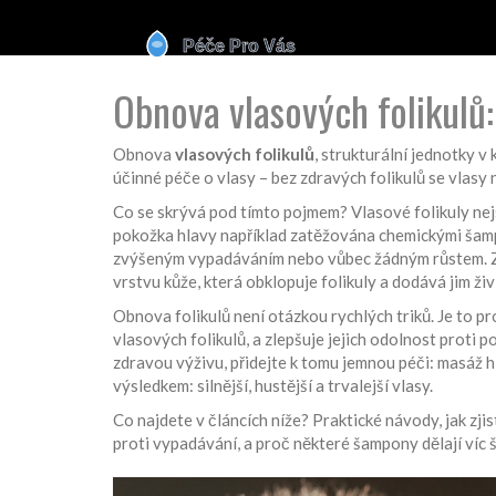
Obnova vlasových folikulů:
Obnova
vlasových folikulů
,
strukturální jednotky v k
účinné péče o vlasy – bez zdravých folikulů se vlasy 
Co se skrývá pod tímto pojmem? Vlasové folikuly nejso
pokožka hlavy například zatěžována chemickými šampo
zvýšeným vypadáváním nebo vůbec žádným růstem. Zde 
vrstvu kůže, která obklopuje folikuly a dodává jim živ
Obnova folikulů není otázkou rychlých triků. Je to p
vlasových folikulů, a zlepšuje jejich odolnost proti 
zdravou výživu, přidejte k tomu jemnou péči: masáž hl
výsledkem: silnější, hustější a trvalejší vlasy.
Co najdete v článcích níže? Praktické návody, jak zjis
proti vypadávání, a proč některé šampony dělají víc š