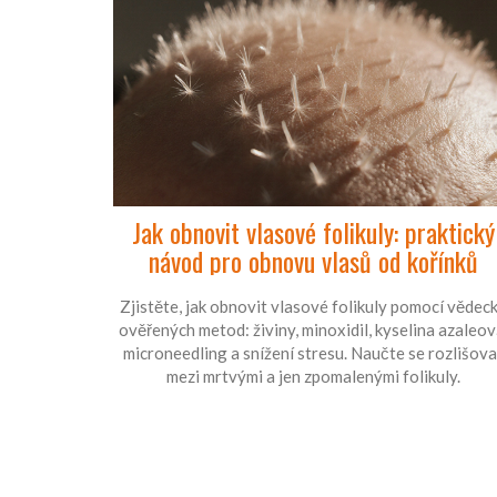
Jak obnovit vlasové folikuly: praktický
návod pro obnovu vlasů od kořínků
Zjistěte, jak obnovit vlasové folikuly pomocí vědec
ověřených metod: živiny, minoxidil, kyselina azaleov
microneedling a snížení stresu. Naučte se rozlišova
mezi mrtvými a jen zpomalenými folikuly.