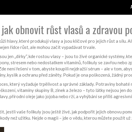
 jak obnovit růst vlasů a zdravou 
ůži hlavy, které produkují vlasy a jsou klíčové pro jejich růst a sílu
. A
nejen řídce růst, ale mohou začít vypadávat trvale
.
u jen „dírky“, kde rostou vlasy – jsou to živé organické systémy, kter
ny, stresem nebo nedostatkem vitamínů, folikuly se zavřou nebo zpo
není řešení v tom, abyste koupili nejdražší sérum – ale v tom, aby
iny, kyslík a ochranu před záněty
. Pokud je ona poškozená, žádný prod
roces, který vyžaduje trpělivost a správné základy. Potraviny bohaté
poškození
, vitamíny skupiny B, zinek a železo – tyto látky nejsou jen d
avy, přírodní oleje jako jojoba nebo rží, a vyhýbání se příliš agresiv
tit, jestli vaše folikuly jsou ještě živé, jak podpořit jejich obnovu 
kody než užitku. Nejde o magii – jde o vědu, kterou můžete použít už z