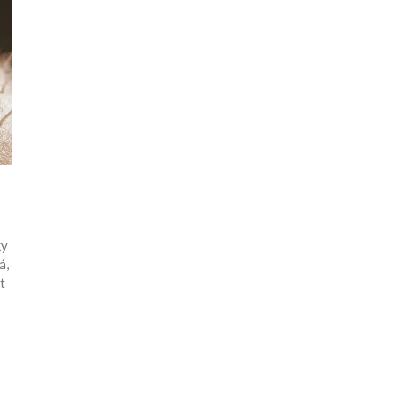
ky
á,
t