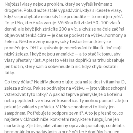
Nejtěžší vlasy nejsou problém, který se vyřeší krémem z
drogerie. Pokud máte stálé vypadávání, když si česete vlasy,
když se prohýbáte nebo když se probudíte — to není jen „věk“.
To je tělo, které vás varuje. Většina lidí ztrácí 50–100 vlasů
denně, ale když jich ztrácíte 200 a víc, a když se na čele začíná
objevovat tenká čára — je čas se podívat na výživu, hormony a
železo. Některé ženy mají vysoký testosteron, který se
proměňuje v DHT a způsobuje zmenšování folikulů. Jiné mají
nízký železo, i když nejsou anemické — a to stačí k tomu, aby
vlasy přestaly růst. A přesto většina doplňků na trhu obsahuje
jen biotin, který sám o sobě neudělá nic, když chybí ostatní
látky.
Co tedy dělat? Nejdřív zkontrolujte, zda máte dost vitamínu D,
železa a zinku. Pak se podívejte na výživu — jste vůbec schopni
vstřebávat tyto látky? A pak až teprve přemýšlejte o kofeinu
nebo peptidech ve vlasové kosmetice. Ty mohou pomoci, ale jen
pokud je základ v pořádku. V těle se neobnoví folikuly jen
šampónem. Potřebujete podporu zevnitř. A to je přesně to, co
najdete v článcích níže: konkrétní rady, které fungují, ne jen
marketing. Zjistíte, jaké vitamíny opravdu pomáhají, co dělat s
hormonálním vypadáváním, a proč některé doplňky jsou jen