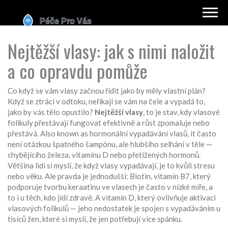
Nejtěžší vlasy: jak s nimi naložit
a co opravdu pomůže
Co když se vám vlasy začnou řídit jako by měly vlastní plán?
Když se ztrácí v odtoku, neříkají se vám na čele a vypadá to,
jako by vás tělo opustilo?
Nejtěžší vlasy
,
to je stav, kdy vlasové
folikuly přestávají fungovat efektivně a růst zpomaluje nebo
přestává
. Also known as
hormonální vypadávání vlasů
, it často
není otázkou špatného šampónu, ale hlubšího selhání v těle —
chybějícího železa, vitamínu D nebo přetížených hormonů.
Většina lidí si myslí, že když vlasy vypadávají, je to kvůli stresu
nebo věku. Ale pravda je jednodušší:
Biotin
,
vitamín B7, který
podporuje tvorbu keraatinu ve vlasech
je často v nízké míře, a
to i u těch, kdo jídí zdravě. A
vitamín D
,
který ovlivňuje aktivaci
vlasových folikulů
— jeho nedostatek je spojen s vypadáváním u
tisíců žen, které si myslí, že jen potřebují více spánku.