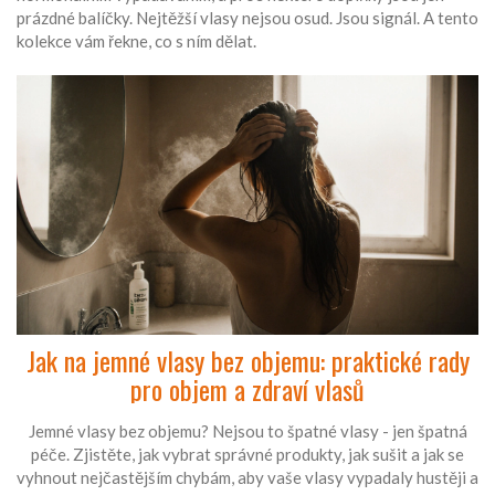
prázdné balíčky. Nejtěžší vlasy nejsou osud. Jsou signál. A tento
kolekce vám řekne, co s ním dělat.
Jak na jemné vlasy bez objemu: praktické rady
pro objem a zdraví vlasů
Jemné vlasy bez objemu? Nejsou to špatné vlasy - jen špatná
péče. Zjistěte, jak vybrat správné produkty, jak sušit a jak se
vyhnout nejčastějším chybám, aby vaše vlasy vypadaly hustěji a