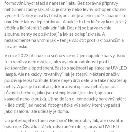
formování, hydrataci a nanesení laku
.
Bez správné přípravy
nehtů není žádný lak, ať už je drahý nebo levný, schopen dlouho
vydržet. Nehty musí být čisté, bez oleje a lehce poškrábané – to
umožňuje lakovi lépe přilnout. A pak je tu ten klíčový krok, který
většina lidí přehlíží: základní lak. Bez něj se barva rychle
žloutne, nehty se poškrábají a lak se odlepí z kraje. A
nezapomeňte na vrchní lak – ten je váš štít proti škrábancům a
ztrátě lesku.
V roce 2023 přichází na scénu více než jen nápadné barvy. Jsou
tu
trvanlivý nehtový lak
,
lak s vysokou odolností proti
škrábancům a opotřebení, často s možností aplikace na UV/LED
lampě
.
Ale ne každý „trvanlivý“ lak je stejný. Některé značky
používají lepší formule, které nejen drží déle, ale také nezatěžují
nehty. A pak je tu
nail art
,
dekorativní úprava nehtů pomocí
různých technik, jako jsou stemplování, kreslení, aplikace
kamenů nebo kroužků
.
Už nejde jen o jednoduchý barevný náčrt
– lidé chtějí jedinečné, fotografické výsledky, které vypadají
jako z salónu, ale udělaly je doma.
Co potřebujete k tomu všechno? Nejen dobrý lak, ale i kvalitní
nástroje. Čistá kartáček, odstranění oleje, správná UV/LED