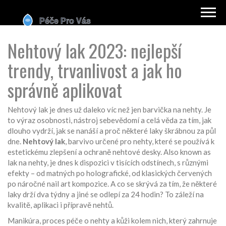
Nehtový lak 2023: nejlepší
trendy, trvanlivost a jak ho
správně aplikovat
Nehtový lak je dnes už daleko víc než jen barvička na nehty. Je
to výraz osobnosti, nástroj sebevědomí a celá věda za tím, jak
dlouho vydrží, jak se nanáší a proč některé laky škrábnou za půl
dne.
Nehtový lak
,
barvivo určené pro nehty, které se používá k
estetickému zlepšení a ochraně nehtové desky
. Also known as
lak na nehty
, je dnes k dispozici v tisících odstínech, s různými
efekty – od matných po holografické, od klasických červených
po náročné nail art kompozice.
A co se skrývá za tím, že některé
laky drží dva týdny a jiné se odlepí za 24 hodin? To záleží na
kvalitě, aplikaci i přípravě nehtů.
Manikúra
,
proces péče o nehty a kůži kolem nich, který zahrnuje