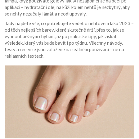
lampa, když používáte gelový lak. A nezapomeňte na péči po
aplikaci – hydratační olej na kůži kolem nehtů je nezbytný, aby
se nehty nezačaly lámát a neodlupovaly.
Tady najdete vše, co potřebujete vědět o nehtovém laku 2023 –
od těch nejlepších barev, které skutečně drží, přes to, jak se
vyhnout běžným chybám, až po praktické tipy, jak získat
výsledek, který vás bude bavit i po týdnu. Všechny návody,
testy a recenze jsou založené na reálném používání – ne na
reklamních textech.