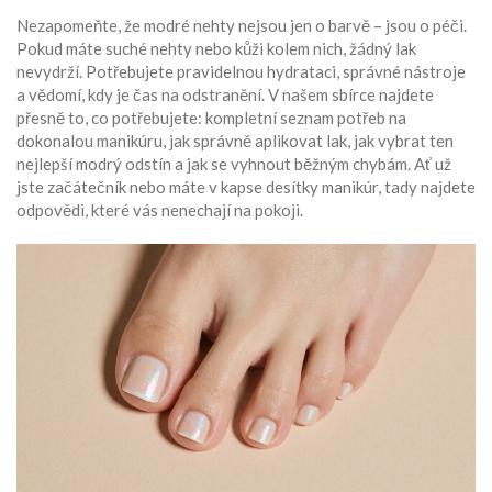
Nezapomeňte, že modré nehty nejsou jen o barvě – jsou o péči.
Pokud máte suché nehty nebo kůži kolem nich, žádný lak
nevydrží. Potřebujete pravidelnou hydrataci, správné nástroje
a vědomí, kdy je čas na odstranění. V našem sbírce najdete
přesně to, co potřebujete: kompletní seznam potřeb na
dokonalou manikúru, jak správně aplikovat lak, jak vybrat ten
nejlepší modrý odstín a jak se vyhnout běžným chybám. Ať už
jste začátečník nebo máte v kapse desítky manikúr, tady najdete
odpovědi, které vás nenechají na pokoji.