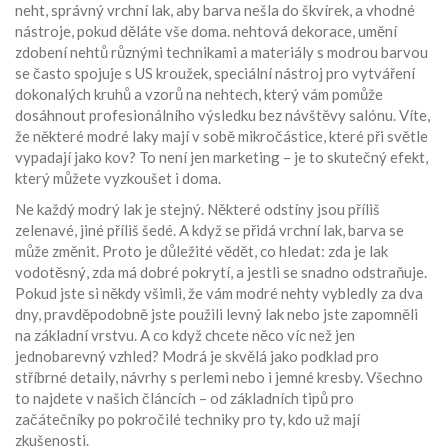
neht, správný vrchní lak, aby barva nešla do škvírek, a vhodné
nástroje, pokud děláte vše doma.
nehtová dekorace
,
umění
zdobení nehtů různými technikami a materiály
s modrou barvou
se často spojuje s
US kroužek
,
speciální nástroj pro vytváření
dokonalých kruhů a vzorů na nehtech
, který vám pomůže
dosáhnout profesionálního výsledku bez návštěvy salónu. Víte,
že některé modré laky mají v sobě mikročástice, které při světle
vypadají jako kov? To není jen marketing – je to skutečný efekt,
který můžete vyzkoušet i doma.
Ne každý modrý lak je stejný. Některé odstíny jsou příliš
zelenavé, jiné příliš šedé. A když se přidá vrchní lak, barva se
může změnit. Proto je důležité vědět, co hledat: zda je lak
vodotěsný, zda má dobré pokrytí, a jestli se snadno odstraňuje.
Pokud jste si někdy všimli, že vám modré nehty vybledly za dva
dny, pravděpodobně jste použili levný lak nebo jste zapomněli
na základní vrstvu. A co když chcete něco víc než jen
jednobarevný vzhled? Modrá je skvělá jako podklad pro
stříbrné detaily, návrhy s perlemi nebo i jemné kresby. Všechno
to najdete v našich článcích – od základních tipů pro
začátečníky po pokročilé techniky pro ty, kdo už mají
zkušenosti.