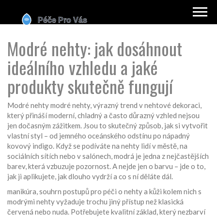
Modré nehty: jak dosáhnout
ideálního vzhledu a jaké
produkty skutečně fungují
Modré nehty
modré nehty
,
výrazný trend v nehtové dekoraci,
který přináší moderní, chladný a často důrazný vzhled
nejsou
jen dočasným zážitkem. Jsou to skutečný způsob, jak si vytvořit
vlastní styl – od jemného oceánského odstínu po nápadný
kovový indigo. Když se podíváte na nehty lidí v městě, na
sociálních sítích nebo v salónech, modrá je jedna z nejčastějších
barev, která vzbuzuje pozornost. A nejde jen o barvu – jde o to,
jak ji aplikujete, jak dlouho vydrží a co s ní děláte dál.
manikúra
,
souhrn postupů pro péči o nehty a kůži kolem nich
s
modrými nehty vyžaduje trochu jiný přístup než klasická
červená nebo nuda. Potřebujete kvalitní základ, který nezbarví