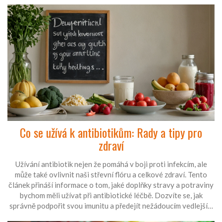
Co se užívá k antibiotikům: Rady a tipy pro
zdraví
Užívání antibiotik nejen že pomáhá v boji proti infekcím, ale
může také ovlivnit naši střevní flóru a celkové zdraví. Tento
článek přináší informace o tom, jaké doplňky stravy a potraviny
bychom měli užívat při antibiotické léčbě. Dozvíte se, jak
správně podpořit svou imunitu a předejít nežádoucím vedlejším
účinkům.