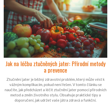
Jak na léčbu ztučněných jater: Přírodní metody
a prevence
Ztučnění jater je běžný zdravotní problém, který může vést k
vážným komplikacím, pokud není řešen. V tomto článku se
naučíte, jak předcházet a léčit ztučnění jater pomocí přírodních
metod a změn životního stylu. Obsahuje praktické tipy a
doporučení, jak udržet vaše játra zdravá a funkční.