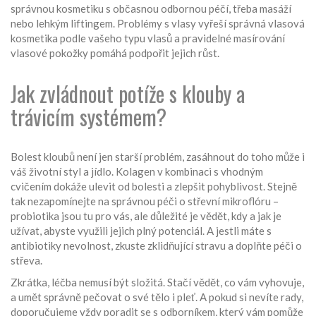
správnou kosmetiku s občasnou odbornou péčí, třeba masáží
nebo lehkým liftingem. Problémy s vlasy vyřeší správná vlasová
kosmetika podle vašeho typu vlasů a pravidelné masírování
vlasové pokožky pomáhá podpořit jejich růst.
Jak zvládnout potíže s klouby a
trávicím systémem?
Bolest kloubů není jen starší problém, zasáhnout do toho může i
váš životní styl a jídlo. Kolagen v kombinaci s vhodným
cvičením dokáže ulevit od bolesti a zlepšit pohyblivost. Stejně
tak nezapomínejte na správnou péči o střevní mikroflóru –
probiotika jsou tu pro vás, ale důležité je vědět, kdy a jak je
užívat, abyste využili jejich plný potenciál. A jestli máte s
antibiotiky nevolnost, zkuste zklidňující stravu a doplňte péči o
střeva.
Zkrátka, léčba nemusí být složitá. Stačí vědět, co vám vyhovuje,
a umět správně pečovat o své tělo i pleť. A pokud si nevíte rady,
doporučujeme vždy poradit se s odborníkem, který vám pomůže