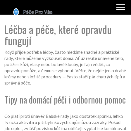
Léčba a péče, které opravdu
fungují
Když přijde potřeba léčby, často hledáme snadné a praktické
rady, které můžeme vyzkoušet doma. Ať už řešíte unavené tělo,
potíže s kůží, vlasy nebo bolavé klouby, je fajn vědět, co
opravdu pomůže, a čemu se vyhnout. Věřte, že nejde jen o drahé
krémy nebo složité procedury — často stačí pár chytrých tipů a
správná péče.
Tipy na domácí péči i odbornou pomoc
Co platí proti únavě? Babské rady jako dostatek spánku, lehká
fyzická aktivita a pití bylinkových čajů můžou zázraky. Pokud
jde o pleť, zvlášť povislou kůži na obličeji, vyplatí se kombinovat