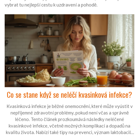
vybrat tu nejlepší cestu k uzdravení a pohodě.
Co se stane když se neléčí kvasinková infekce?
Kvasinková infekce je běžné onemocnění, které může vyústit v
nepříjemné zdravotní problémy, pokud není včas a správně
léčeno. Tento článek prozkoumává následky neléčené
kvasinkové infekce, včetně možných komplikací a dopadů na
kvalitu života. Nabízí také tipy na prevenci, význam laktobacilů
a kdy je nezbytné vyhledat lékařskou pomoc.