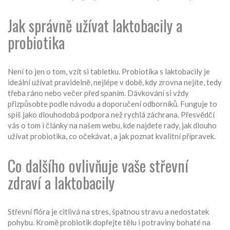
Jak správně užívat laktobacily a
probiotika
Není to jen o tom, vzít si tabletku. Probiotika s laktobacily je
ideální užívat pravidelně, nejlépe v době, kdy zrovna nejíte, tedy
třeba ráno nebo večer před spaním. Dávkování si vždy
přizpůsobte podle návodu a doporučení odborníků. Funguje to
spíš jako dlouhodobá podpora než rychlá záchrana. Přesvědčí
vás o tom i články na našem webu, kde najdete rady, jak dlouho
užívat probiotika, co očekávat, a jak poznat kvalitní přípravek.
Co dalšího ovlivňuje vaše střevní
zdraví a laktobacily
Střevní flóra je citlivá na stres, špatnou stravu a nedostatek
pohybu. Kromě probiotik dopřejte tělu i potraviny bohaté na