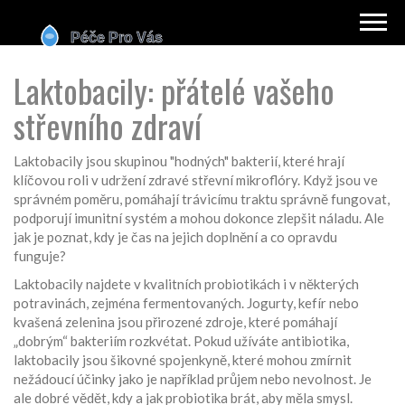
Laktobacily: přátelé vašeho
střevního zdraví
Laktobacily jsou skupinou "hodných" bakterií, které hrají
klíčovou roli v udržení zdravé střevní mikroflóry. Když jsou ve
správném poměru, pomáhají trávicímu traktu správně fungovat,
podporují imunitní systém a mohou dokonce zlepšit náladu. Ale
jak je poznat, kdy je čas na jejich doplnění a co opravdu
funguje?
Laktobacily najdete v kvalitních probiotikách i v některých
potravinách, zejména fermentovaných. Jogurty, kefír nebo
kvašená zelenina jsou přirozené zdroje, které pomáhají
„dobrým“ bakteriím rozkvétat. Pokud užíváte antibiotika,
laktobacily jsou šikovné spojenkyně, které mohou zmírnit
nežádoucí účinky jako je například průjem nebo nevolnost. Je
ale dobré vědět, kdy a jak probiotika brát, aby měla smysl.