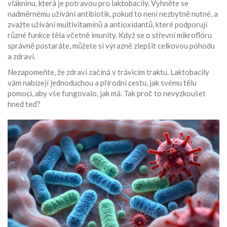
vlákninu, která je potravou pro laktobacily. Vyhněte se
nadměrnému užívání antibiotik, pokud to není nezbytně nutné, a
zvažte užívání multivitamínů a antioxidantů, které podporují
různé funkce těla včetně imunity. Když se o střevní mikroflóru
správně postaráte, můžete si výrazně zlepšit celkovou pohodu
a zdraví.
Nezapomeňte, že zdraví začíná v trávicím traktu. Laktobacily
vám nabízejí jednoduchou a přírodní cestu, jak svému tělu
pomoci, aby vše fungovalo, jak má. Tak proč to nevyzkoušet
hned teď?