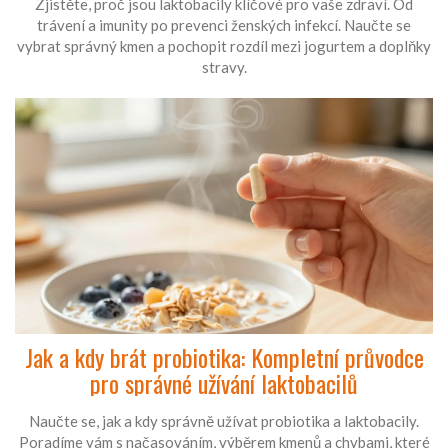
Zjistěte, proč jsou laktobacily klíčové pro vaše zdraví. Od
trávení a imunity po prevenci ženských infekcí. Naučte se
vybrat správný kmen a pochopit rozdíl mezi jogurtem a doplňky
stravy.
Jak a kdy brát probiotika: Kompletní průvodce
pro správné užívání laktobacilů
Naučte se, jak a kdy správně užívat probiotika a laktobacily.
Poradíme vám s načasováním, výběrem kmenů a chybami, které