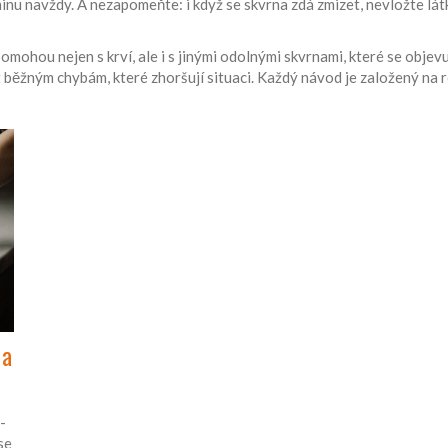
u navždy. A nezapomeňte: i když se skvrna zdá zmizet, nevložte látku d
omohou nejen s krví, ale i s jinými odolnými skvrnami, které se objev
t běžným chybám, které zhoršují situaci. Každý návod je založený na 
 a
-
se