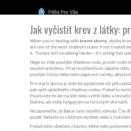
Jak vyčistit krev z látky: 
When you're dealing with
krevní skvrny
,
zbytky krve
are one of the most stubborn stains if not treated i
it.
The key isn't scrubbing harder—it's acting fast an
Nejprve vždy použijte
chladnou vodu
,
prosté vodní ře
neodstranitelnou. Při první příležitosti zakažte lát
použijte čistou látku nebo papírové ručníky, abyste k
Pro starší skvrny je dobrým spojencem
sůl
,
přirozená
pak opět opláchněte chladnou vodou. Pokud to nesta
Používejte ho jen na bílé nebo světlé látky a testuj
tkaniny, ale stále fungují jen na čerstvých skvrnách.
Nezapomeňte, že
čas
je vaše největší výhoda. Čím dří
pozdě. Neřešte to s běžným mydlem, nebo s čisticími s
Pokud máte oblečení z bavlny, lněné nebo polyesteru,