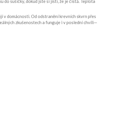
o sušičky, dokud jste si jistí, že je čistá. Teplota
ují v domácnosti. Od odstranění krevních skvrn přes
reálných zkušenostech a funguje i v poslední chvíli—