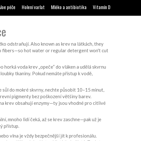
Aloe péče
Holení varlat
Mléko a antibiotika
Vitamín D
ce
ěžko odstraňují
. Also known as
krev na látkách
, they
to fibers—so hot water or regular detergent won't cut
o horká voda krev „opeče“ do vláken a udělá skvrnu
hloubky tkaniny. Pokud nemáte přístup k vodě,
sůl do mokré skvrny, nechte působit 10–15 minut,
 krevní pigmenty bez poškození většiny barev
.
y na krev obsahují enzymy—ty jsou vhodné pro citlivé
ální, mnoho lidí čeká, až se krev zaschne—pak už je
ý přístup.
bo vlna je vždy bezpečnější jít k profesionálu.