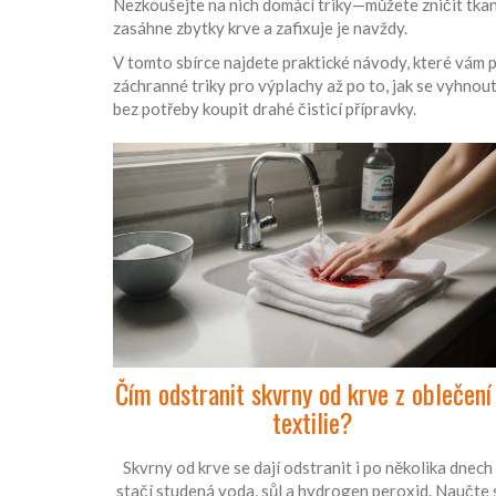
Nezkoušejte na nich domácí triky—můžete zničit tkanin
zasáhne zbytky krve a zafixuje je navždy.
V tomto sbírce najdete praktické návody, které vám p
záchranné triky pro výplachy až po to, jak se vyhnou
bez potřeby koupit drahé čisticí přípravky.
Čím odstranit skvrny od krve z oblečení
textilie?
Skvrny od krve se dají odstranit i po několika dnech 
stačí studená voda, sůl a hydrogen peroxid. Naučte 