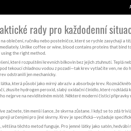
praktické rady pro každodenní situa
 na oblečení, ručníku nebo postelničce, které se rychle zasychají a t
mmediately. Unlike coffee or wine, blood contains proteins that bind 
d using the right method.
šení, které rozpuštění krevních bílkovin bez jejich ztuhnutí
.
Teplá neb
ku pod tekoucí chladnou vodou z pozadí—tak krev vytlačíte ven, ne do 
rev odstranili jen mechanicky.
 látka, která působí jako mírný abraziv a absorbuje krev
.
Rozmáčkněte 
čí, zkusíte
hydrogen peroxid
,
slabý oxidační činidlo, které rozkládá
te ho nejprve na neviditelném místě. Některé moderní čisticí přípravk
ve začnete, tím menší šance, že skvrna zůstane. I když se to zdá trivi
preji určenými pro jiné skvrny. Krev je specifická—vyžaduje specifick
 většina těchto metod funguje. Pro jemné látky jako satén, hedvábí ne