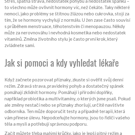
Stres, špatná strava, nedostatek pohybu a nedostatek spánku –
to všechno může ovlivnit hormony víc, než čekáte. Taky některé
nemoci, jako problémy se štítnou žlázou nebo cukrovka, stojí za
tím, že se hormony vychylují z normálu. U žen zase často souvisí
s průběhem menstruace, těhotenstvím či menopauzou. Někdy
může za nerovnováhu i nevhodná kosmetika nebo nedostatek
vitaminů. Změna životního stylu je často první krok, který
zvládnete sami.
Jak si pomoci a kdy vyhledat lékaře
Když začnete pozorovat příznaky, zkuste si ověřit svůj denní
režim. Zdravá strava, pravidelný pohyb a dostatečný spánek
pomáhají zklidnit hormony. Pomáhají i přírodní doplňky,
například probiotika a multivitamíny, o kterých jsme psali. Pokud
ale změny nestačí nebo se příznaky zhoršují, určitě navštivte
odborníka. Ten může doporučit testy a případně terapii, která
vám přinese úlevu. Nepodceňujte hormony, jsou to řidiči vašeho
těla a mysli a potřebují správnou podporu.
Začít můžete třeba malými krůčky, jako je lepší pitný režim a