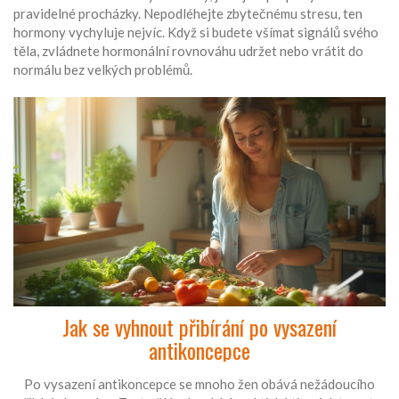
pravidelné procházky. Nepodléhejte zbytečnému stresu, ten
hormony vychyluje nejvíc. Když si budete všímat signálů svého
těla, zvládnete hormonální rovnováhu udržet nebo vrátit do
normálu bez velkých problémů.
Jak se vyhnout přibírání po vysazení
antikoncepce
Po vysazení antikoncepce se mnoho žen obává nežádoucího