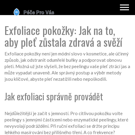
Exfoliace pokožky: Jak na to,
aby pleť zůstala zdravá a svěží
Exfoliace pokožky není jen módní slovo v kosmetice, ale účinný
způsob, jak odstranit odumřelé buňky a podporovat obnovu
pleti. Možná už jste slyšeli, že bez peelingu vaše pleť ztrácí jas a
může vypadat unaveně. Ale správný postup a výběr metody
jsou klíčové, abyste pleť nezatížili nebo nepoškodili.
Jak exfoliaci správně provádět
Nejdůležitější je začít s jemností. Pro citlivou pokožku volte
peelingy s jemnými částicemi nebo enzymatické peelingy, které
nevyvolají podráždění. Při ruční exfoliaci se držte principu
lehkého masírování bez přílišného tření. A co frekvence?