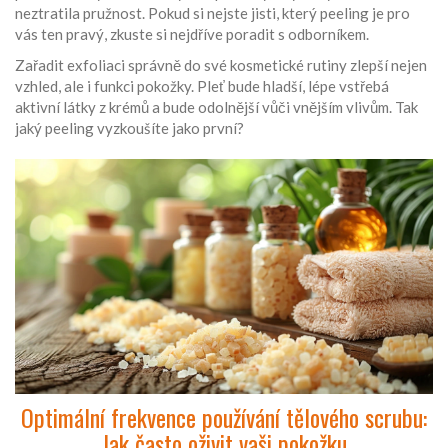
neztratila pružnost. Pokud si nejste jisti, který peeling je pro
vás ten pravý, zkuste si nejdříve poradit s odborníkem.
Zařadit exfoliaci správně do své kosmetické rutiny zlepší nejen
vzhled, ale i funkci pokožky. Pleť bude hladší, lépe vstřebá
aktivní látky z krémů a bude odolnější vůči vnějším vlivům. Tak
jaký peeling vyzkoušíte jako první?
Optimální frekvence používání tělového scrubu:
Jak často oživit vaši pokožku