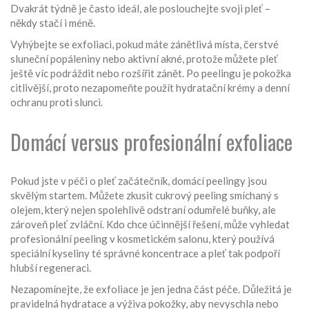
Dvakrát týdně je často ideál, ale poslouchejte svoji pleť –
někdy stačí i méně.
Vyhýbejte se exfoliaci, pokud máte zánětlivá místa, čerstvé
sluneční popáleniny nebo aktivní akné, protože můžete pleť
ještě víc podráždit nebo rozšířit zánět. Po peelingu je pokožka
citlivější, proto nezapomeňte použít hydratační krémy a denní
ochranu proti slunci.
Domácí versus profesionální exfoliace
Pokud jste v péči o pleť začátečník, domácí peelingy jsou
skvělým startem. Můžete zkusit cukrový peeling smíchaný s
olejem, který nejen spolehlivě odstraní odumřelé buňky, ale
zároveň pleť zvláční. Kdo chce účinnější řešení, může vyhledat
profesionální peeling v kosmetickém salonu, který používá
speciální kyseliny té správné koncentrace a pleť tak podpoří
hlubší regeneraci.
Nezapomínejte, že exfoliace je jen jedna část péče. Důležitá je
pravidelná hydratace a výživa pokožky, aby nevyschla nebo