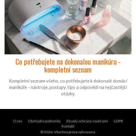
Co potřebujete na dokonalou manikúru -
kompletní seznam
Kompletní seznam všeho, co potřebujete k dokonalé domácí
manikúře - nástroje, postupy, tipy a odpovědi na nejčastější
otázky.
O nás
Obchodní podmínky
Zásady ochrany soukromí
GDPR
Kontakt
© 2026. Všechna práva vyhrazena.