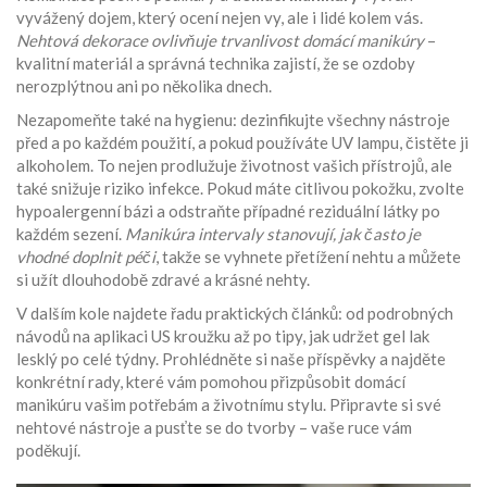
vyvážený dojem, který ocení nejen vy, ale i lidé kolem vás.
Nehtová dekorace ovlivňuje trvanlivost domácí manikúry
–
kvalitní materiál a správná technika zajistí, že se ozdoby
nerozplýtnou ani po několika dnech.
Nezapomeňte také na hygienu: dezinfikujte všechny nástroje
před a po každém použití, a pokud používáte UV lampu, čistěte ji
alkoholem. To nejen prodlužuje životnost vašich přístrojů, ale
také snižuje riziko infekce. Pokud máte citlivou pokožku, zvolte
hypoalergenní bázi a odstraňte případné reziduální látky po
každém sezení.
Manikúra intervaly stanovují, jak často je
vhodné doplnit péči
, takže se vyhnete přetížení nehtu a můžete
si užít dlouhodobě zdravé a krásné nehty.
V dalším kole najdete řadu praktických článků: od podrobných
návodů na aplikaci US kroužku až po tipy, jak udržet gel lak
lesklý po celé týdny. Prohlédněte si naše příspěvky a najděte
konkrétní rady, které vám pomohou přizpůsobit domácí
manikúru vašim potřebám a životnímu stylu. Připravte si své
nehtové nástroje a pusťte se do tvorby – vaše ruce vám
poděkují.