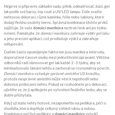
Nejprve si připravte základní sadu: pilník, odmašťovač, bázi, gel
lak podle své barvy, top coat a UV/LED lampu. Dále zvažte
nehtovou dekoraci
,
různé kamínky, fólie nebo šablony, které
dodají finishu osobitý šmrnc
. Správná kombinace těchto prvků
zajišťuje, že vaše
domácí manikúra
neztratí lesk ani po týdnu
nošení. Pamatujte, že
domácí manikúra zahrnuje výběr gel laku
a jeho precizní aplikaci, což prodlužuje výdrž a zabraňuje
odlupování.
Dalším často opomíjeným faktorem jsou
manikúra intervaly
,
doporučené časové úseky mezi jednotlivými úpravami
. Většina
odborníků radí obnovovat gel lak každé 2–3 týdny, aby se
minimalizovalo lámání nehtu a zachoval se rovnoměrný povrch.
Domácí manikúra vyžaduje správné umístění US kroužku
,
protože nesprávné umístění může vést k nepohodlí nebo
dokonce poškození nehtu. Pokud se rozhodnete pro dekoraci,
ujistěte se, že ji aplikujete po vytvoření finálního lesku, aby se
dobře přichytala.
Když už máte nehty hotové, nezapomeňte na
pedikúra
,
péči o
chodidla, která doplňuje celkový vzhled rukou a nohou
.
Kombinace pečlivé pedikúry a
domácí manikúry
vytváří