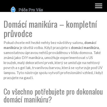
Domácí manikúra – kompletní
průvodce
Pokud chcete mít hezké nehty bez návštěvy salonu,
domácí
manikúra
je skvělá volba. Když pracujete s
domácí manikúra
,
samostatnou úpravou nehtů prováděnou v klidu domova
. Také
známá jako
DIY manikúra
, umožňuje experimentovat s
US
kroužek
,
malý dekorativní prvek, který se umisťuje na nehtový
povrch
a s
gel lak
,
trvanlivou barvou, která se vytvrzuje pod UV
lampou
. Tyto nástroje spolu vytvoří profesionální vzhled, i když
pracujete na gauči.
Co všechno potřebujete pro dokonalou
domácí manikúru?