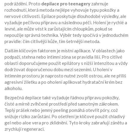
podráždění. Proto
depilace pro teenagery
zahrnuje
rozhodnutí, která metoda nejlépe vyhovuje typu pokožky a
nervové citlivosti. Epilace poskytuje dlouhodobé výsledky, ale
vyžaduje pečlivou přípravu a následnou péči. Holení je rychlé a
levné, ale může vést k zarůstajícím chloupkům, pokud se
nepoužije správná technika. Výběr tedy spočívá v jednoduchém
pravidle: čím citlivější kůže, tím šetrnější metoda.
Dalším klíčovým faktorem je místní aplikace. V oblastech jako
podpaží, stehna nebo intimní zóna se pravidla liší. Pro citlivé
oblasti doporučujeme použít epilátory s nižší intenzitou a vždy
dodržovat doporučenou dobu mezi sezeními. U holení v
intimním prostoru je naprosto nutné zvolit ostrou, ale ne příliš
agresivní žiletku a po oholení aplikovat hydratační krém bez
alkoholu.
Bezpečná depilace také vyžaduje řádnou
přípravu pokožky
,
čisté a mírně zvlhčené prostředí před samotným zákrokem
.
Teplý prášek nebo jemný peeling pomáhá otevřít póry, což
snižuje riziko zarůstání. Po ošetření je klíčové použít chladivý
gel nebo aloe vera pro zklidnění. Tyto kroky zabraňují zánětu a
zrychlují regeneraci.