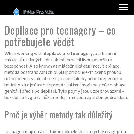
Depilace pro teenagery – co
potřebujete vědět
When working with
depilace pro teenagery
,
odstranění
chloupků u mladých lidí s ohledem na citlivou pokožku a
bezpečnost
. Also known as
mládežnická depilace
, it
epilace
,
metoda odstraňování chloupků pomocí elektrického proudu
nebo
holení
,
rychlé oholení pomocí žiletky nebo bezpečného
holicího stroje
často doprovází
intimní hygiena
,
péče o oblast
genitálií před a po depilaci
. Tyto pojmy jsou úzce provázané –
bez dobré hygieny může i nejlepší metoda způsobit podráždění.
Proč je výběr metody tak důležitý
Teenageři mají často citlivou pokožku, která rychle reaguje na