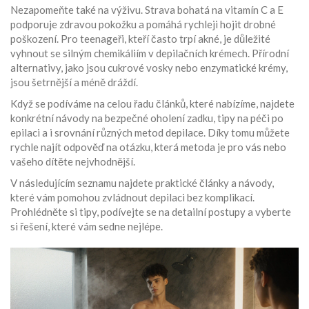
Nezapomeňte také na výživu. Strava bohatá na vitamín C a E
podporuje zdravou pokožku a pomáhá rychleji hojit drobné
poškození. Pro teenageři, kteří často trpí akné, je důležité
vyhnout se silným chemikáliím v depilačních krémech. Přírodní
alternativy, jako jsou cukrové vosky nebo enzymatické krémy,
jsou šetrnější a méně dráždí.
Když se podíváme na celou řadu článků, které nabízíme, najdete
konkrétní návody na bezpečné oholení zadku, tipy na péči po
epilaci a i srovnání různých metod depilace. Díky tomu můžete
rychle najít odpověď na otázku, která metoda je pro vás nebo
vašeho dítěte nejvhodnější.
V následujícím seznamu najdete praktické články a návody,
které vám pomohou zvládnout depilaci bez komplikací.
Prohlédněte si tipy, podívejte se na detailní postupy a vyberte
si řešení, které vám sedne nejlépe.