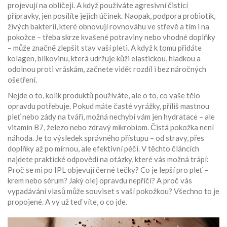
projevují na obličeji. A když používáte agresivní čisticí
přípravky, jen posílíte jejich účinek. Naopak, podpora
probiotik
,
živých bakterií, které obnovují rovnováhu ve střevě a tím i na
pokožce
– třeba skrze kvašené potraviny nebo vhodné doplňky
– může značně zlepšit stav vaší pleti. A když k tomu přidáte
kolagen
,
bílkovinu, která udržuje kůži elastickou, hladkou a
odolnou proti vráskám
, začnete vidět rozdíl i bez náročných
ošetření.
Nejde o to, kolik produktů používáte, ale o to, co vaše tělo
opravdu potřebuje. Pokud máte časté vyrážky, příliš mastnou
pleť nebo zády na tváři, možná nechybí vám jen hydratace – ale
vitamín B7, železo nebo zdravý mikrobiom. Čistá pokožka není
náhoda. Je to výsledek správného přístupu – od stravy, přes
doplňky až po mírnou, ale efektivní péči. V těchto článcích
najdete praktické odpovědi na otázky, které vás možná trápí:
Proč se mi po IPL objevují černé tečky? Co je lepší pro pleť –
krem nebo sérum? Jaký olej opravdu nepříčí? A proč vás
vypadávání vlasů může souviset s vaší pokožkou? Všechno to je
propojené. A vy už teď víte, o co jde.