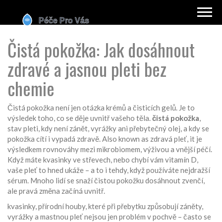
Čistá pokožka: Jak dosáhnout
zdravé a jasnou pleti bez
chemie
Čistá pokožka není jen otázka krémů a čisticích gelů. Je to
výsledek toho, co se děje uvnitř vašeho těla.
čistá pokožka
,
stav pleti, kdy není zánět, vyrážky ani přebytečný olej, a kdy se
pokožka cítí i vypadá zdravě
. Also known as
zdravá pleť
, it je
výsledkem rovnováhy mezi mikrobiomem, výživou a vnější péčí.
Když máte kvasinky ve střevech, nebo chybí vám vitamín D,
vaše pleť to hned ukáže – a to i tehdy, když používáte nejdražší
sérum. Mnoho lidí se snaží čistou pokožku dosáhnout zvenčí,
ale pravá změna začíná uvnitř.
kvasinky
,
přírodní houby, které při přebytku způsobují záněty,
vyrážky a mastnou pleť
nejsou jen problém v pochvě – často se