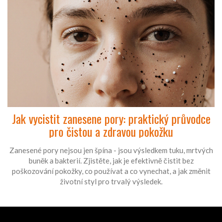
Jak vycistit zanesene pory: praktický průvodce
pro čistou a zdravou pokožku
Zanesené pory nejsou jen špína - jsou výsledkem tuku, mrtvých
buněk a bakterií. Zjistěte, jak je efektivně čistit bez
poškozování pokožky, co používat a co vynechat, a jak změnit
životní styl pro trvalý výsledek.