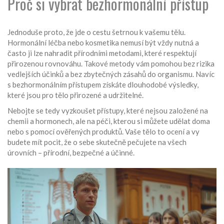
Proč si vybrat bezhormonální přístup
Jednoduše proto, že jde o cestu šetrnou k vašemu tělu.
Hormonální léčba nebo kosmetika nemusí být vždy nutná a
často ji lze nahradit přírodními metodami, které respektují
přirozenou rovnováhu. Takové metody vám pomohou bez rizika
vedlejších účinků a bez zbytečných zásahů do organismu. Navíc
s bezhormonálním přístupem získáte dlouhodobé výsledky,
které jsou pro tělo přirozené a udržitelné.
Nebojte se tedy vyzkoušet přístupy, které nejsou založené na
chemii a hormonech, ale na péči, kterou si můžete udělat doma
nebo s pomocí ověřených produktů. Vaše tělo to ocení a vy
budete mít pocit, že o sebe skutečně pečujete na všech
úrovních – přírodní, bezpečné a účinné.