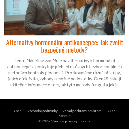
Alternativy hormonální antikoncepce: Jak zvolit
bezpečné metody?
Tento článek se zaměřuje na alternativy k hormonální
antikoncepci a poskytuje přehled o různých bezhormonálních
metodách kontroly plodnosti. Prozkoumáme různé přístupy,
jejich efektivitu, výhody a možné nedostatky. Čtenáři získají
užitečné informace o tom, jak tyto metody fungují a jak je
mohou bezpečně využívat ve svém životě.
O nás
Obchodní podmínky
Zásady ochrany soukromí
GDPR
Kontakt
© 2026. Všechna práva vyhrazena.