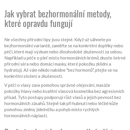
Jak vybrat bezhormonální metody,
které opravdu fungují
Ne všechny přírodní tipy jsou stejné. Když už sáhnete po
bezhormonální variantě, zaměřte se na konkrétní doplňky nebo
péči, které mají výzkum nebo dlouhodobé zkušenosti za sebou.
Například u péče o pleť místo hormonálních krémů zkuste šetrné
přírodní séra nebo domácí masky, které pokožku zklidní a
hydratují. Až vám někdo nabídne "bez hormonů", ptejte se na
konkrétní složení a zkušenosti.
V péči o vlasy zase pomohou správné olejování, masáže
pokožky hlavy nebo kvalitní vlasová kosmetika bez agresivních
přísad. Tyto postupy podporují růst vlasů a jejich pevnost bez
hormonálních zásahů. Stejně tak při hubnutí nebo léčbě kůže
pomohou změny jídelníčku a pohyb místo rychlých
hormonálních náplastí.