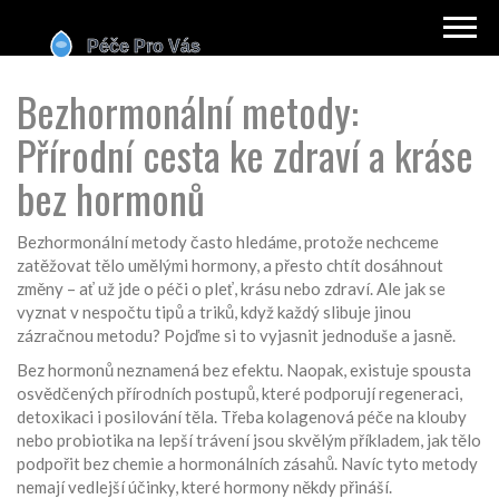
Bezhormonální metody:
Přírodní cesta ke zdraví a kráse
bez hormonů
Bezhormonální metody často hledáme, protože nechceme
zatěžovat tělo umělými hormony, a přesto chtít dosáhnout
změny – ať už jde o péči o pleť, krásu nebo zdraví. Ale jak se
vyznat v nespočtu tipů a triků, když každý slibuje jinou
zázračnou metodu? Pojďme si to vyjasnit jednoduše a jasně.
Bez hormonů neznamená bez efektu. Naopak, existuje spousta
osvědčených přírodních postupů, které podporují regeneraci,
detoxikaci i posilování těla. Třeba kolagenová péče na klouby
nebo probiotika na lepší trávení jsou skvělým příkladem, jak tělo
podpořit bez chemie a hormonálních zásahů. Navíc tyto metody
nemají vedlejší účinky, které hormony někdy přináší.