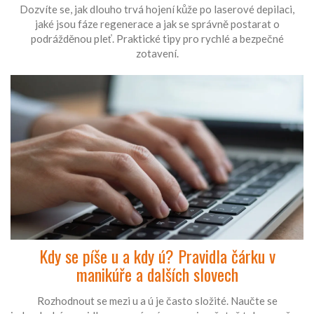
Dozvíte se, jak dlouho trvá hojení kůže po laserové depilaci,
jaké jsou fáze regenerace a jak se správně postarat o
podrážděnou pleť. Praktické tipy pro rychlé a bezpečné
zotavení.
Kdy se píše u a kdy ú? Pravidla čárku v
manikúře a dalších slovech
Rozhodnout se mezi u a ú je často složité. Naučte se