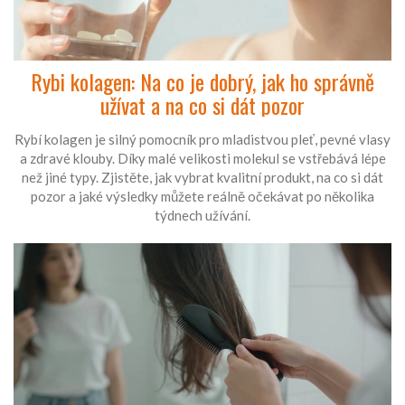
Rybi kolagen: Na co je dobrý, jak ho správně
užívat a na co si dát pozor
Rybí kolagen je silný pomocník pro mladistvou pleť, pevné vlasy
a zdravé klouby. Díky malé velikosti molekul se vstřebává lépe
než jiné typy. Zjistěte, jak vybrat kvalitní produkt, na co si dát
pozor a jaké výsledky můžete reálně očekávat po několika
týdnech užívání.