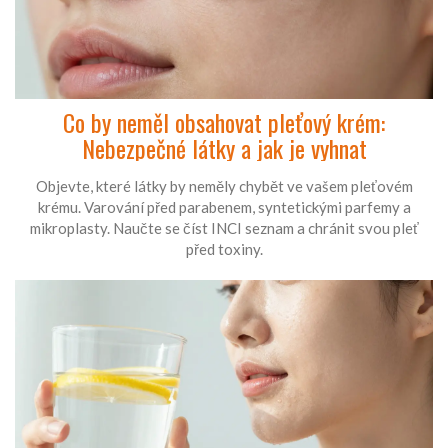
Co by neměl obsahovat pleťový krém:
Nebezpečné látky a jak je vyhnat
Objevte, které látky by neměly chybět ve vašem pleťovém
krému. Varování před parabenem, syntetickými parfemy a
mikroplasty. Naučte se číst INCI seznam a chránit svou pleť
před toxiny.