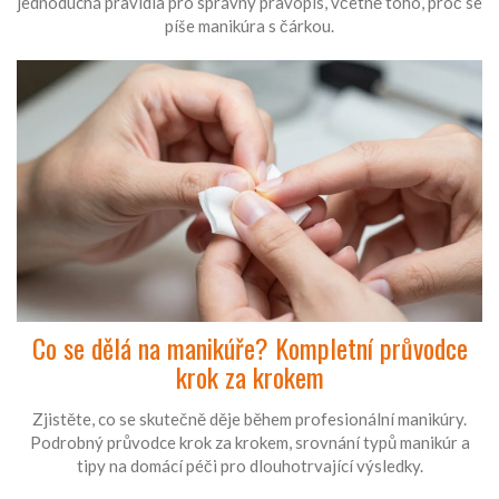
jednoduchá pravidla pro správný pravopis, včetně toho, proč se
píše manikúra s čárkou.
Co se dělá na manikúře? Kompletní průvodce
krok za krokem
Zjistěte, co se skutečně děje během profesionální manikúry.
Podrobný průvodce krok za krokem, srovnání typů manikúr a
tipy na domácí péči pro dlouhotrvající výsledky.