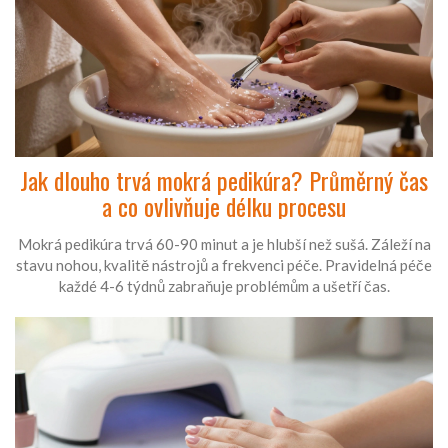
Jak dlouho trvá mokrá pedikúra? Průměrný čas
a co ovlivňuje délku procesu
Mokrá pedikúra trvá 60-90 minut a je hlubší než sušá. Záleží na
stavu nohou, kvalitě nástrojů a frekvenci péče. Pravidelná péče
každé 4-6 týdnů zabraňuje problémům a ušetří čas.