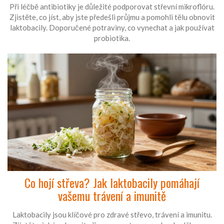
Při léčbě antibiotiky je důležité podporovat střevní mikroflóru.
Zjistěte, co jíst, aby jste předešli průjmu a pomohli tělu obnovit
laktobacily. Doporučené potraviny, co vynechat a jak používat
probiotika.
Co hojí střeva? Jak laktobacily pomáhají
vašemu trávení a imunitě
Laktobacily jsou klíčové pro zdravé střevo, trávení a imunitu.