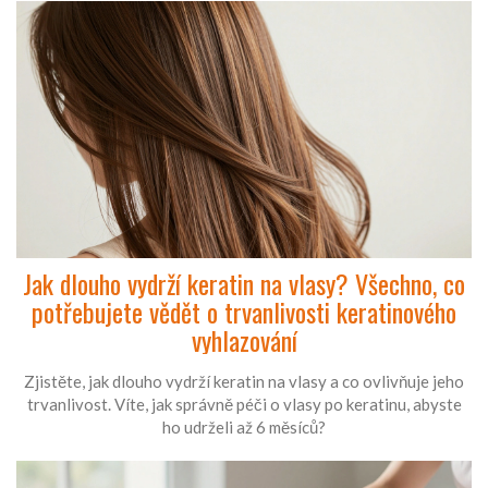
Jak dlouho vydrží keratin na vlasy? Všechno, co
potřebujete vědět o trvanlivosti keratinového
vyhlazování
Zjistěte, jak dlouho vydrží keratin na vlasy a co ovlivňuje jeho
trvanlivost. Víte, jak správně péči o vlasy po keratinu, abyste
ho udrželi až 6 měsíců?