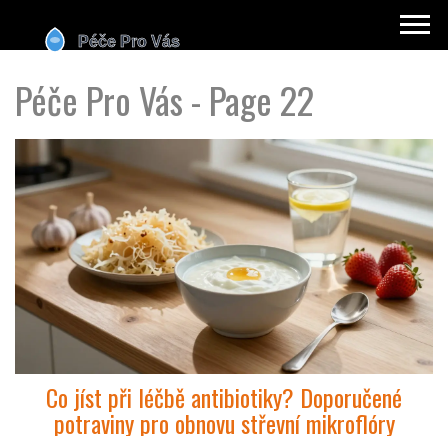
Péče Pro Vás - Page 22
Co jíst při léčbě antibiotiky? Doporučené
potraviny pro obnovu střevní mikroflóry