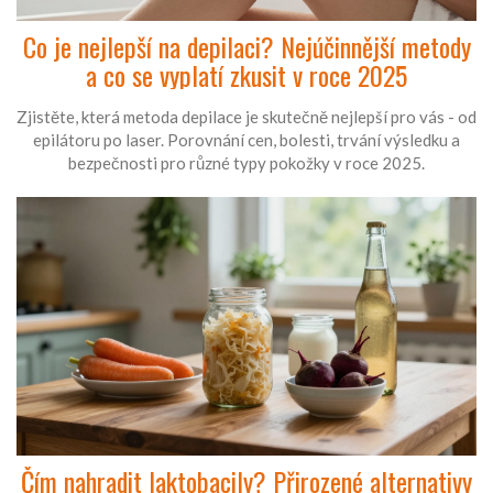
Co je nejlepší na depilaci? Nejúčinnější metody
a co se vyplatí zkusit v roce 2025
Zjistěte, která metoda depilace je skutečně nejlepší pro vás - od
epilátoru po laser. Porovnání cen, bolesti, trvání výsledku a
bezpečnosti pro různé typy pokožky v roce 2025.
Čím nahradit laktobacily? Přirozené alternativy