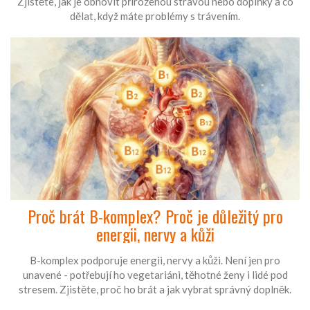
Zjistěte, jak je obnovit přirozenou stravou nebo doplňky a co
dělat, když máte problémy s trávením.
Proč brát B-komplex? Proč je důležitý pro
energii, nervy a kůži
B-komplex podporuje energii, nervy a kůži. Není jen pro
unavené - potřebují ho vegetariáni, těhotné ženy i lidé pod
stresem. Zjistěte, proč ho brát a jak vybrat správný doplněk.